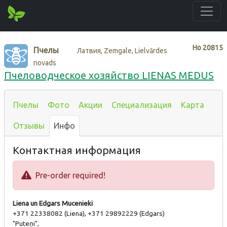
Нo
20815
Пчелы
Латвия, Zemgale, Lielvārdes
novads
Пчеловодческое хозяйство LIENAS MEDUS
Пчелы
Фото
Акции
Специализация
Карта
Отзывы
Инфо
Контактная информация
Pre-order required!
Liena un Edgars Mucenieki
+371 22338082 (Liena), +371 29892229 (Edgars)
"Puteņi",