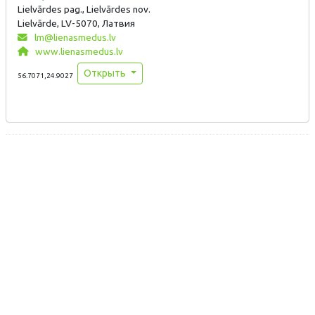
Lielvārdes pag., Lielvārdes nov.
Lielvārde, LV-5070, Латвия
lm@lienasmedus.lv
www.lienasmedus.lv
Открыть
56.7071,24.9027