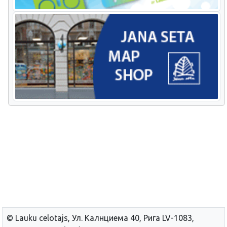
© Lauku сelotajs, Ул. Калнциема 40, Рига LV-1083,