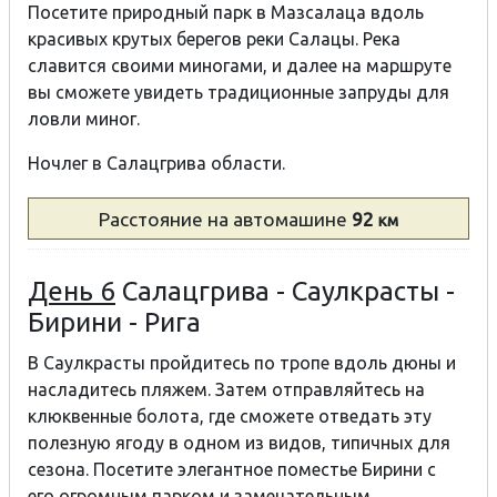
Посетите природный парк в Мазсалаца
вдоль
красивых крутых берегов реки Салацы. Река
славится своими миногами, и далее на маршруте
вы сможете увидеть традиционные запруды для
ловли миног.
Ночлег в Салацгрива области.
Расстояние
на автомашине
92
км
День 6
Салацгрива - Саулкрасты -
Бирини - Рига
В Саулкрасты пройдитесь по тропе вдоль дюны и
насладитесь пляжем. Затем отправляйтесь на
клюквенные болота, где сможете отведать эту
полезную ягоду в одном из видов, типичных для
сезона. Посетите элегантное поместье Бирини с
его огромным парком и замечательным