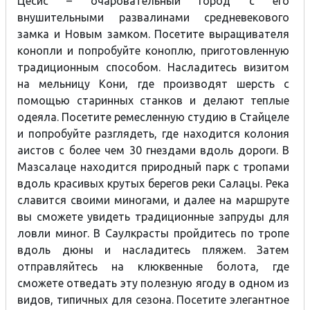
Цесис – очаровательный город с его
внушительными развалинами средневекового
замка и Новым замком. Посетите выращивателя
конопли и попробуйте коноплю, приготовленную
традиционным способом. Насладитесь визитом
на мельницу Кони, где производят шерсть с
помощью старинных станков и делают теплые
одеяла. Посетите ремесленную студию в Стайцеле
и попробуйте разглядеть, где находится колония
аистов с более чем 30 гнездами вдоль дороги. В
Мазсалаце находится природный парк с тропами
вдоль красивых крутых берегов реки Салацы. Река
славится своими миногами, и далее на маршруте
вы сможете увидеть традиционные запруды для
ловли миног. В Саулкрасты пройдитесь по тропе
вдоль дюны и насладитесь пляжем. Затем
отправляйтесь на клюквенные болота, где
сможете отведать эту полезную ягоду в одном из
видов, типичных для сезона. Посетите элегантное