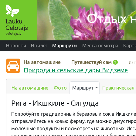
Новости
Ночлег
Маршруты
Места осмотра
Карт
На автомашине
Путешествуй сам
Лат
Природа и сельские дары Видземе
На автомашине
Фото
Маршрут
Практическая
Рига - Икшкиле - Сигулда
Попробуйте традиционный березовый сок в Икшкиле,
отправляйтесь на козью ферму, где можно дегустир
молочные продукты и посмотреть на животных.
Исс
средневековые замки, расположенные на берегу реки 