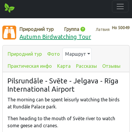
Нo
50049
Природний тур
Группа
Латвия
Autumn Birdwatching Tour
Природний тур
Фото
Маршрут
Практическая инфо
Карта
Рассказы
Отзывы
Pilsrundāle - Svēte - Jelgava - Rīga
International Airport
The morning can be spent leisurly watching the birds
at Rundāle Palace park.
Then heading to the mouth of Svēte river to watch
some geese and cranes.