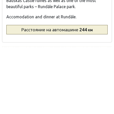
Bauskas Castle ruines as well as one of the most
beautiful parks – Rundāle Palace park.
Accomodation and dinner at Rundāle.
Расстояние
на автомашине
244
км