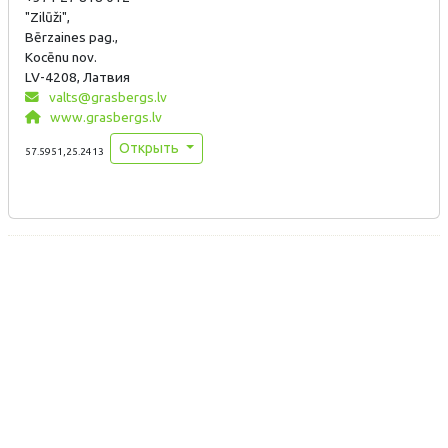
"Zilūži",
Bērzaines pag.,
Kocēnu nov.
LV-4208, Латвия
valts@grasbergs.lv
www.grasbergs.lv
Открыть
57.5951,25.2413