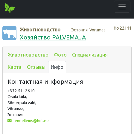
Нo
22111
Животноводство
Эстония, Vorumaa
Хозяйство PALVEMAJA
Животноводство
Фото
Специализация
Карта
Отзывы
Инфо
Контактная информация
+372 5112610
Osula küla,
Sõmerpalu vald,
Võrumaa,
Эстония
endelleius@hot.ee