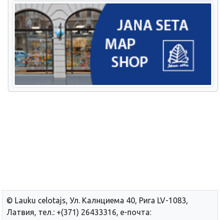
© Lauku сelotajs, Ул. Калнциема 40, Рига LV-1083,
Латвия, тел.: +(371) 26433316, е-почта: