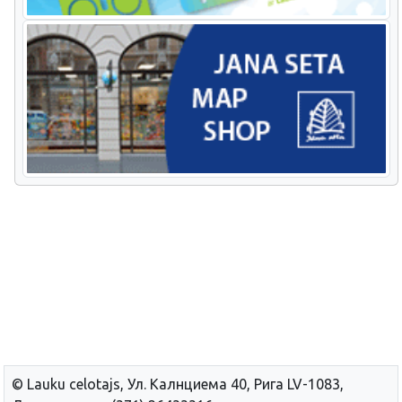
© Lauku сelotajs, Ул. Калнциема 40, Рига LV-1083,