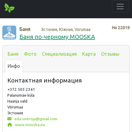
Нo
22019
Баня
Эстония, Южная, Vorumaa
Баня по-черному MOOSKA
Баня
Фото
Специализация
Карта
Отзывы
Инфо
Контактная информация
+372 503 2341
Palanumäe küla
Haanja vald
Võrumaa
Эстония
eda.veeroja@gmail.com
www.mooska.eu