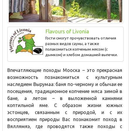
Flavours of Livonia
Гости смогут прочувствовать отличия
разных видов сауны, а также
полакомиться копченым мясом (с
дымком) и хлебом домашней выпечки.
Копченое мясо.
Впечатляющие походы Мооска – это прекрасная
возможность познакомиться с культурным
наследием Вырумаа: баня по-черному и обычаи ее
посещения, традиционное копчение мяса зимой в
бане, а летом – в выложенной камнями
коптильной яме. С образом жизни южных
эстонцев, связанным с природой, и с их
восприятием природы Вас познакомит поход в
Вяллямяэ, где проводятся также походы с