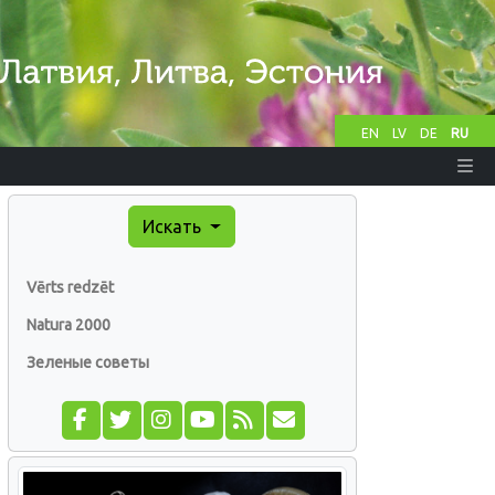
EN
LV
DE
RU
Искать
Vērts redzēt
Natura 2000
Зеленые советы