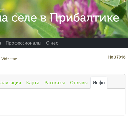
а
Профессионалы
О нас
Нo
37016
, Vidzeme
иализация
Карта
Рассказы
Отзывы
Инфо