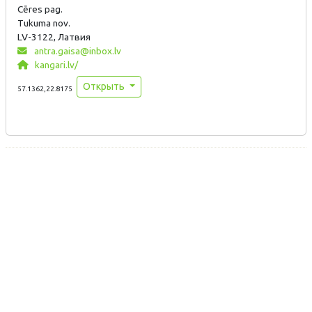
Cēres pag.
Tukuma nov.
LV-3122, Латвия
antra.gaisa@inbox.lv
kangari.lv/
Открыть
57.1362,22.8175