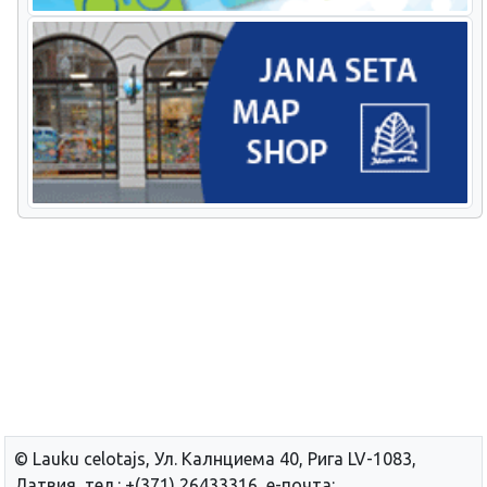
© Lauku сelotajs, Ул. Калнциема 40, Рига LV-1083,
Латвия, тел.: +(371) 26433316, е-почта: