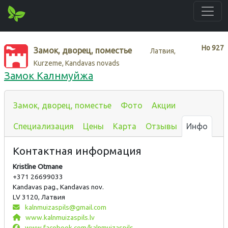
Нo
927
Замок, дворец, поместье
Латвия,
Kurzeme, Kandavas novads
Замок Калнмуйжа
Замок, дворец, поместье
Фото
Акции
Специализация
Цены
Карта
Отзывы
Инфо
Контактная информация
Kristīne Otmane
+371 26699033
Kandavas pag., Kandavas nov.
LV 3120, Латвия
kalnmuizaspils@gmail.com
www.kalnmuizaspils.lv
www.facebook.com/kalnmuizaspils