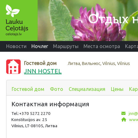
Новости
Ночлег
Маршруты
Места осмотра
Карт
Гостевой дом
Литва, Вильнюс, Vilnius, Vilnius
JNN HOSTEL
Гостевой дом
Фото
Специализация
Цены
Кар
Контактная информация
Tel.:+370 5272 2270
jnn@l
Konstitucijos av. 25
www.
Vilnius, LT-08105, Литва