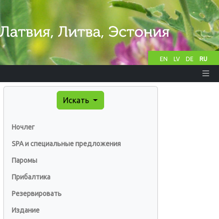
EN
LV
DE
RU
Искать
Ночлег
SPA и специальные предложения
Паромы
Прибалтика
Резервировать
Издание