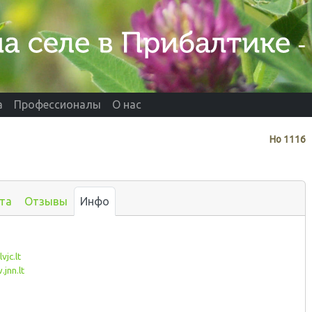
а
Профессионалы
О нас
Нo
1116
та
Отзывы
Инфо
vjc.lt
jnn.lt