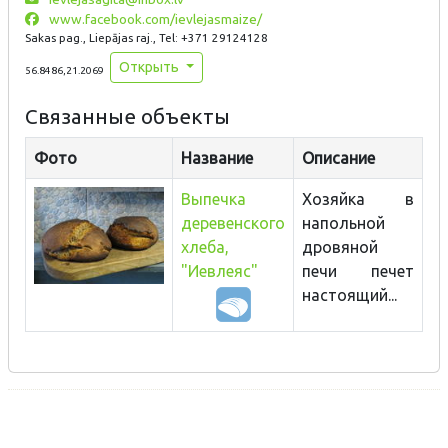
www.facebook.com/ievlejasmaize/
Sakas pag., Liepājas raj., Tel: +371 29124128
Открыть
56.8486,21.2069
Связанные объекты
Фото
Название
Описание
Выпечка
Хозяйка в
деревенского
напольной
хлеба,
дровяной
"Иевлеяс"
печи печет
настоящий...