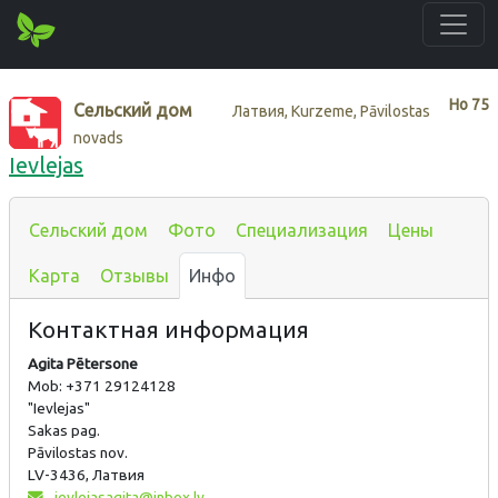
Нo
75
Сельский дом
Латвия, Kurzeme, Pāvilostas
novads
Ievlejas
Сельский дом
Фото
Специализация
Цены
Карта
Отзывы
Инфо
Контактная информация
Agita Pētersone
Mob: +371 29124128
"Ievlejas"
Sakas pag.
Pāvilostas nov.
LV-3436, Латвия
ievlejasagita@inbox.lv