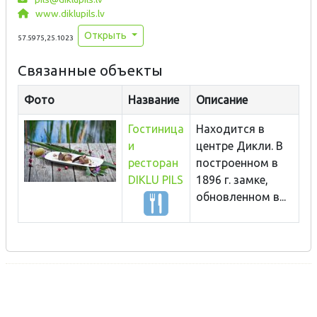
www.diklupils.lv
Открыть
57.5975,25.1023
Связанные объекты
Фото
Название
Описание
Гостиница
Находится в
и
центре Дикли. В
ресторан
построенном в
DIKLU PILS
1896 г. замке,
обновленном в...