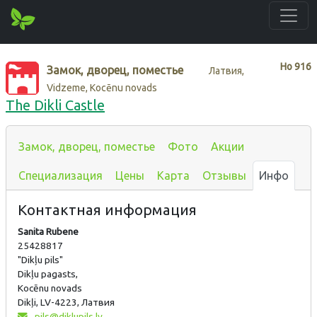
Нo
916
Замок, дворец, поместье
Латвия,
Vidzeme, Kocēnu novads
The Dikli Castle
Замок, дворец, поместье
Фото
Акции
Специализация
Цены
Карта
Отзывы
Инфо
Контактная информация
Sanita Rubene
25428817
"Dikļu pils"
Dikļu pagasts,
Kocēnu novads
Dikļi, LV-4223, Латвия
pils@diklupils.lv