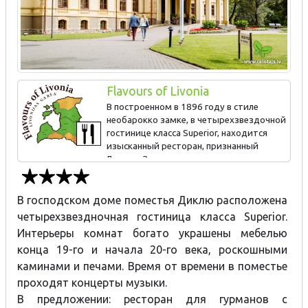
Flavours of Livonia
В построенном в 1896 году в стиле
необарокко замке, в четырехзвездочной
гостинице класса Superior, находится
изысканный ресторан, признанный
одним из лучших в Латвии. Здесь предлагаются
современные вариации на тему сельских даров Видземе ‒
созревшие в ближайших окрестностях тыквы и яблоки,
выращенные заботливым хозяином кролики и пасущиеся на
В господском доме поместья Диклю расположена
лугах барашки, пойманная в замковом пруду или в
четырехзвездночная гостиница класса Superior.
ближайшем озере рыба. Если хозяин замка успел побывать
Интерьеры комнат богато украшены мебелью
на охоте, то в меню вы найдете и приготовленную особым
конца 19-го и начала 20-го века, роскошными
способом дичь, которая поразит вас идеальным
сочетанием вкусов.
каминами и печами. Время от времени в поместье
проходят концерты музыки.
В предложении: ресторан для гурманов с