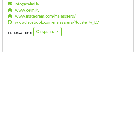
info@celmi.lv
www.celmi.lv
www.instagram.com/majassiers/
www.facebook.com/majassiers/?locale=lv_LV
Открыть
56.4639,24.1848