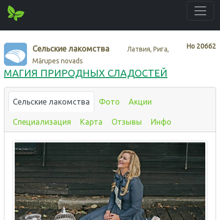
Нo
20662
Сельские лакомства
Латвия, Рига,
Mārupes novads
МАГИЯ ПРИРОДНЫХ СЛАДОСТЕЙ
Сельские лакомства
Фото
Акции
Специализация
Карта
Отзывы
Инфо