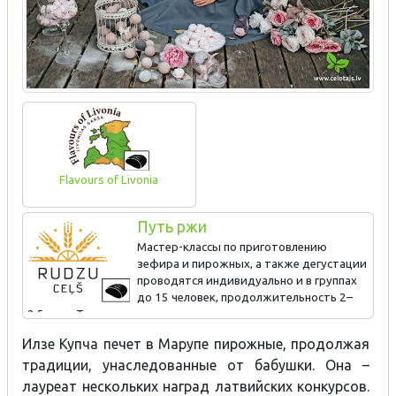
Flavours of Livonia
Путь ржи
Мастер-классы по приготовлению
зефира и пирожных, а также дегустации
проводятся индивидуально и в группах
до 15 человек, продолжительность 2–
2,5 часа. Также выезжает к клиенту.
Илзе Купча печет в Марупе пирожные, продолжая
традиции, унаследованные от бабушки. Она –
лауреат нескольких наград латвийских конкурсов.