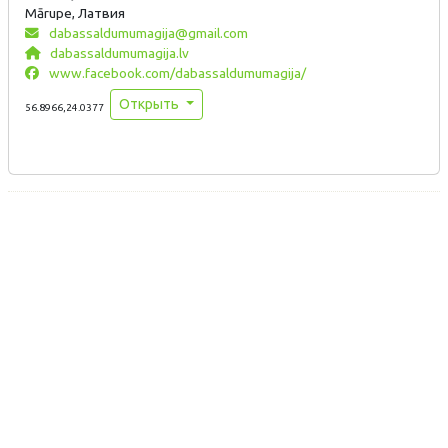
Mārupe, Латвия
dabassaldumumagija@gmail.com
dabassaldumumagija.lv
www.facebook.com/dabassaldumumagija/
Открыть
56.8966,24.0377