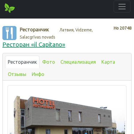
Нo
20748
Ресторанчик
Латвия, Vidzeme,
Salacgrīvas novads
Ресторан «il Capitano»
Ресторанчик
Фото
Специализация
Карта
Отзывы
Инфо