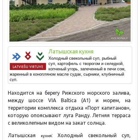
Латышская кухня
Холодный свекольный суп,
рыбный
суп,
картофель с творогом и селедкой,
копченый угорь, запеченный в печи сом,
жаренный в конопляном масле судак, сырники, клубничный
суп.
Находится на берегу Рижского морского залива,
между шоссе VIA Baltica (A1) и морем, на
территории комплекса отдыха «Порт капитанов»,
которую опоясывают луга Ранду. Летняя терраса
с великолепным видом на закат солнца.
Латышская
: Холодный свекольный суп,
кухня