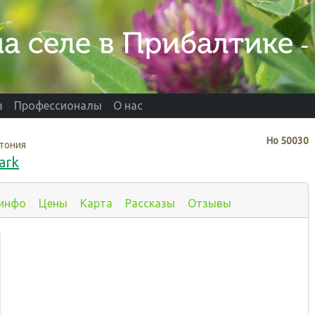
а
Профессионалы
О нас
Нo
50030
тония
ark
 инфо
Цены
Карта
Рассказы
Отзывы