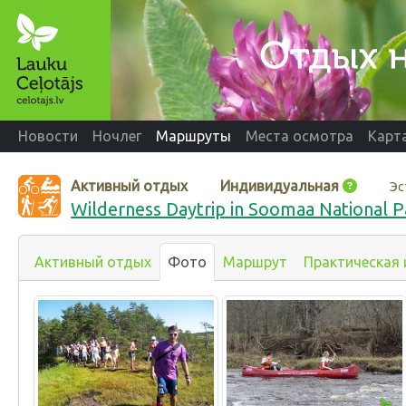
Новости
Ночлег
Маршруты
Места осмотра
Карт
Активный отдых
Индивидуальная
Эс
Wilderness Daytrip in Soomaa National P
Активный отдых
Фото
Маршрут
Практическая