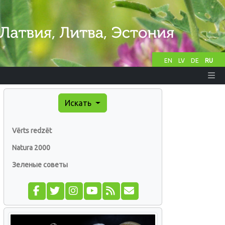
EN
LV
DE
RU
Искать
Vērts redzēt
Natura 2000
Зеленые советы