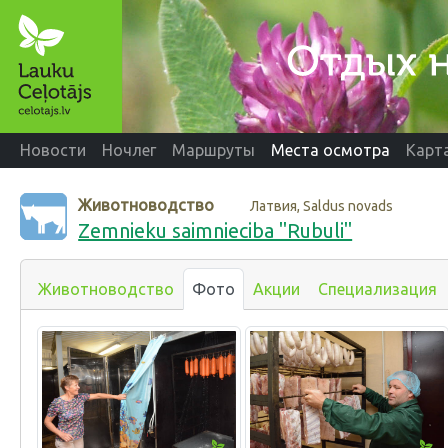
Новости
Ночлег
Маршруты
Места осмотра
Карт
Животноводство
Латвия, Saldus novads
Zemnieku saimnieciba "Rubuli"
Животноводство
Фото
Акции
Специализация