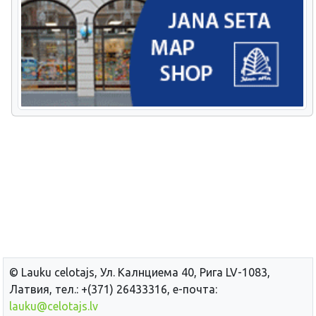
© Lauku сelotajs, Ул. Калнциема 40, Рига LV-1083,
Латвия, тел.: +(371) 26433316, е-почта:
lauku@celotajs.lv