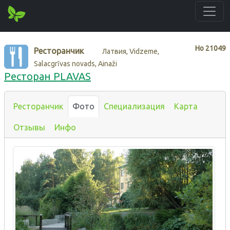
Нo
21049
Ресторанчик
Латвия, Vidzeme,
Salacgrīvas novads, Ainaži
Ресторан PLAVAS
Ресторанчик
Фото
Специализация
Карта
Отзывы
Инфо