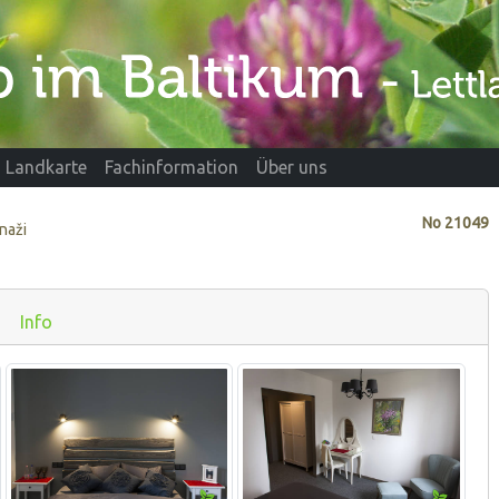
Landkarte
Fachinformation
Über uns
No
21049
naži
Info