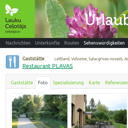
Nachrichten
Unterkünfte
Routen
Sehenswürdigkeiten
Gaststätte
Lettland, Vidzeme, Salacgrīvas novads, Ai
Restaurant PLAVAS
Gaststätte
Foto
Spezialisierung
Karte
Referenzen