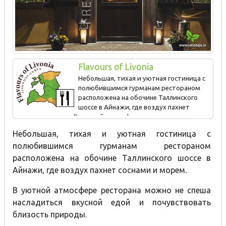
Flavours of Livonia
Небольшая, тихая и уютная гостиница с
полюбившимся гурманам рестораном
расположена на обочине Таллинского
шоссе в Айнажи, где воздух пахнет
соснами и морем. В уютной атмосфере ресторана можно не
спеша насладиться вкусной едой и почувствовать близость
Небольшая, тихая и уютная гостиница с
природы.
полюбившимся гурманам рестораном
расположена на обочине Таллинского шоссе в
Айнажи, где воздух пахнет соснами и морем.
В уютной атмосфере ресторана можно не спеша
насладиться вкусной едой и почувствовать
близость природы.