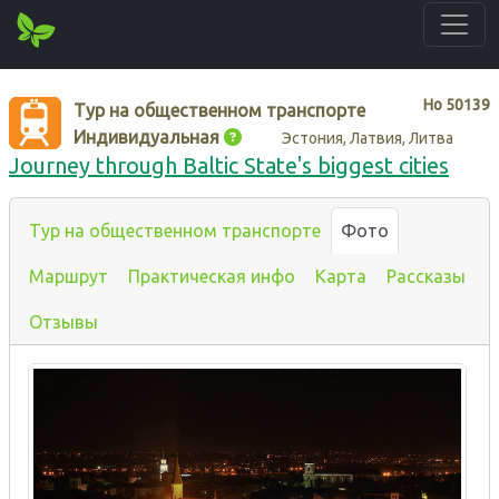
Нo
50139
Тур на общественном транспорте
Индивидуальная
Эстония, Латвия, Литва
Journey through Baltic State's biggest cities
Тур на общественном транспорте
Фото
Маршрут
Практическая инфо
Карта
Рассказы
Отзывы