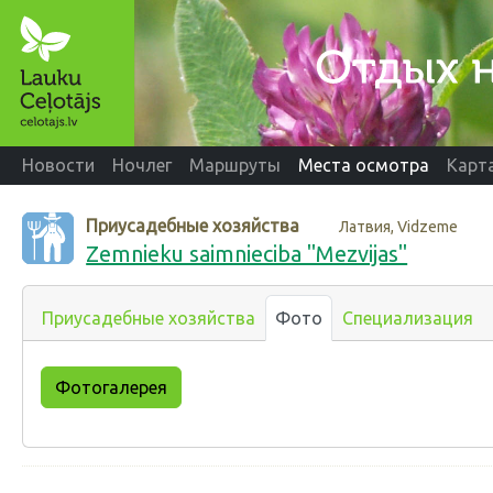
Новости
Ночлег
Маршруты
Места осмотра
Карт
Приусадебные хозяйства
Латвия, Vidzeme
Zemnieku saimnieciba "Mezvijas"
Приусадебные хозяйства
Фото
Специализация
Фотогалерея