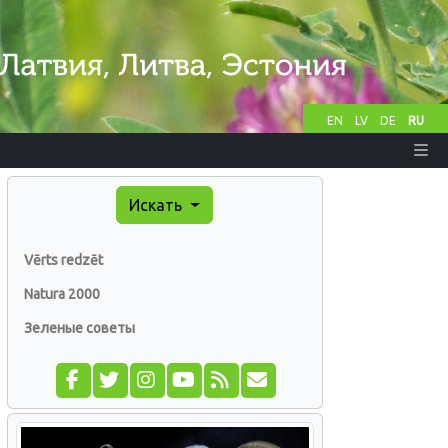
EN
LV
DE
RU
Искать
Vērts redzēt
Natura 2000
Зеленые советы