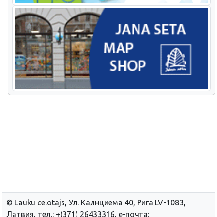
© Lauku сelotajs, Ул. Калнциема 40, Рига LV-1083,
Латвия, тел.: +(371) 26433316, е-почта: