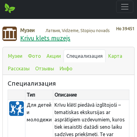
Нo
39451
Музеи
Латвия, Vidzeme, Stopiņu novads
Krivu klets muzejs
Музеи
Фото
Акции
Специализация
Карта
Рассказы
Отзывы
Инфо
Специализация
Тип
Описание
Для детей
Krīvu klētī piedāvā izglītojoši –
и
tematiskas ekskursijas ar
молодежи
asprātīgiem uzdevumiem, kuros
tiek iesaistīti dažādi seno laiku
sadzīves priekšmeti. Te var