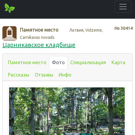
Нo
30414
Памятное место
Латвия, Vidzeme,
Carnikavas novads
Царникавское кладбище
Памятное место
Фото
Специализация
Карта
Рассказы
Отзывы
Инфо