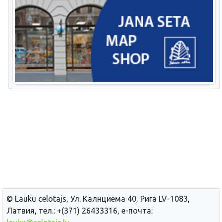
© Lauku сelotajs, Ул. Калнциема 40, Рига LV-1083,
Латвия, тел.: +(371) 26433316, е-почта: