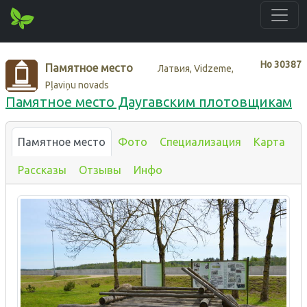
Нo
30387
Памятное место
Латвия, Vidzeme,
Pļaviņu novads
Памятное место Даугавским плотовщикам
Памятное место
Фото
Специализация
Карта
Рассказы
Отзывы
Инфо