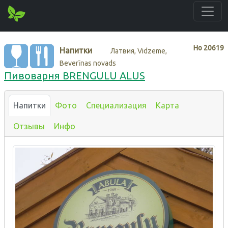
Нo
20619
Напитки
Латвия, Vidzeme,
Beverīnas novads
Пивоварня BRENGULU ALUS
Напитки
Фото
Специализация
Карта
Отзывы
Инфо