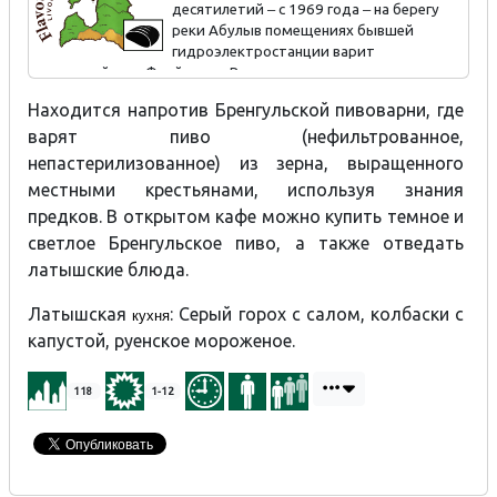
десятилетий ‒ с 1969 года ‒ на берегу
реки Абулыв помещениях бывшей
гидроэлектростанции варит
пивосемейство Фрейвалдс. В ухоженном саду при
пивоварне можно попробовать натуральное, произведенное
Находится напротив Бренгульской пивоварни, где
методом открытого брожения светлое и темное пиво
варят пиво (нефильтрованное,
Brenguļu. Также к пиву предлагаются различные закуски.
непастерилизованное) из зерна, выращенного
местными крестьянами, используя знания
предков. В открытом кафе можно купить темное и
светлое Бренгульское пиво, а также отведать
латышские блюда.
Латышская
: Серый горох с салом, колбаски с
кухня
капустой, руенское мороженое.
118
1-12