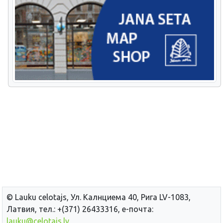
© Lauku сelotajs, Ул. Калнциема 40, Рига LV-1083,
Латвия, тел.: +(371) 26433316, е-почта:
lauku@celotajs.lv