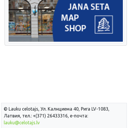
© Lauku сelotajs, Ул. Калнциема 40, Рига LV-1083,
Латвия, тел.: +(371) 26433316, е-почта:
lauku@celotajs.lv