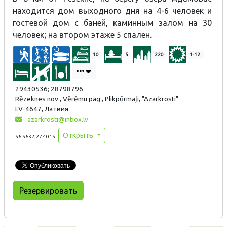
находится дом выходного дня на 4-6 человек и
гостевой дом с баней, каминным залом на 30
человек; на втором этаже 5 спален.
10
5
220
1-12
29430536; 28798796
Rēzeknes nov., Vērēmu pag., Plikpūrmaļi, "Azarkrosti"
LV-4647, Латвия
azarkrosti@inbox.lv
Открыть
56.5632,27.4015
Резервировать