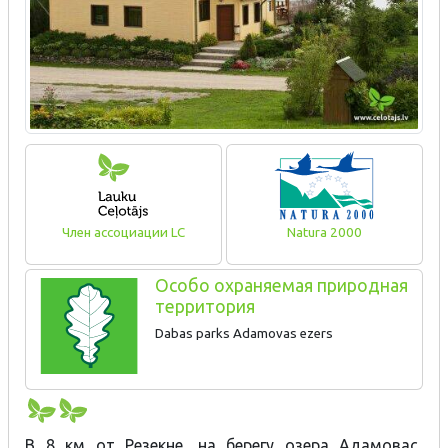
Член ассоциации LC
Natura 2000
Особо охраняемая природная
территория
Dabas parks Adamovas ezers
В 8 км от Резекне, на берегу озера Адамовас