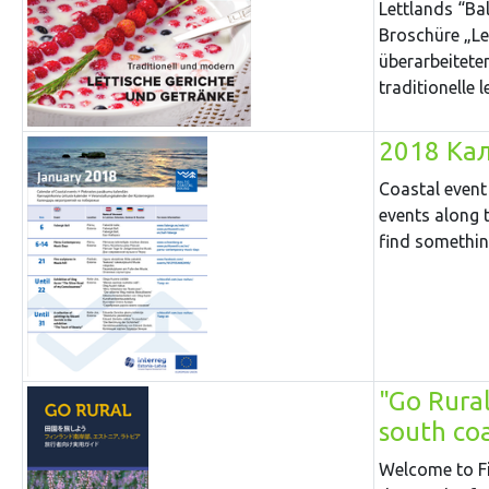
Lettlands “Bal
Broschüre „Le
überarbeitete
traditionelle 
2018 Ка
Coastal event
events along t
find somethin
"Go Rural
south coa
Welcome to Fi