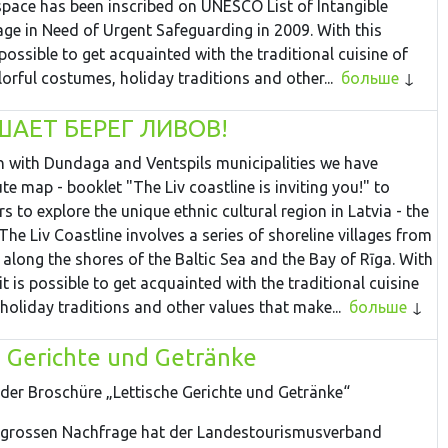
 space has been inscribed on UNESCO List of Intangible
age in Need of Urgent Safeguarding in 2009. With this
 possible to get acquainted with the traditional cuisine of
lorful costumes, holiday traditions and other...
больше
АЕТ БЕРЕГ ЛИВОВ!
n with Dundaga and Ventspils municipalities we have
e map - booklet "The Liv coastline is inviting you!" to
rs to explore the unique ethnic cultural region in Latvia - the
 The Liv Coastline involves a series of shoreline villages from
 along the shores of the Baltic Sea and the Bay of Rīga. With
it is possible to get acquainted with the traditional cuisine
 holiday traditions and other values that make...
больше
e Gerichte und Getränke
der Broschüre „Lettische Gerichte und Getränke“
 grossen Nachfrage hat der Landestourismusverband