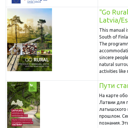
"Go Rura
Latvia/E
This manual is
South of Finla
The programme
accommodation
sincere people
natural surro
activities lik
Пути ст
На карте об
Латвии для 
латышского 
прошлом. Сем
познания. Э