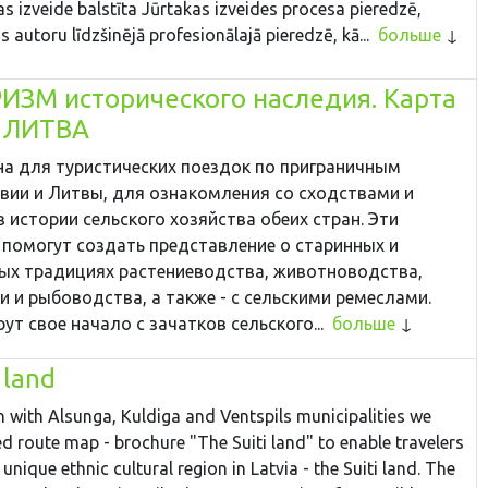
 izveide balstīta Jūrtakas izveides procesa pieredzē,
autoru līdzšinējā profesionālajā pieredzē, kā...
больше
ИЗМ исторического наследия. Карта
 ЛИТВА
на для туристических поездок по приграничным
вии и Литвы, для ознакомления со сходствами и
 истории сельского хозяйства обеих стран. Эти
 помогут создать представление о старинных и
ых традициях растениеводства, животноводства,
 и рыбоводства, а также - с сельскими ремеслами.
ут свое начало с зачатков сельского...
больше
 land
n with Alsunga, Kuldiga and Ventspils municipalities we
d route map - brochure "The Suiti land" to enable travelers
 unique ethnic cultural region in Latvia - the Suiti land. The