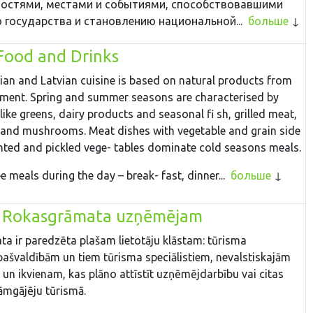
ностями, местами и событиями, способствовавшими
 государства и становлению национальной...
больше
Food and Drinks
nian and Latvian cuisine is based on natural products from
nment. Spring and summer seasons are characterised by
 like greens, dairy products and seasonal fi sh, grilled meat,
s and mushrooms. Meat dishes with vegetable and grain side
nted and pickled vege- tables dominate cold seasons meals.
e meals during the day – break- fast, dinner...
больше
- Rokasgrāmata uzņēmējam
ta ir paredzēta plašam lietotāju klāstam: tūrisma
ašvaldībām un tiem tūrisma speciālistiem, nevalstiskajām
 un ikvienam, kas plāno attīstīt uzņēmējdarbību vai citas
jāmgājēju tūrismā.