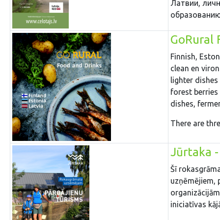
Латвии, лич
образованию
GoRural 
Finnish, Esto
clean en viro
lighter dishes
forest berrie
dishes, ferme
There are thre
Jūrtaka 
Šī rokasgrāma
uzņēmējiem, p
organizācijām
iniciatīvas kā