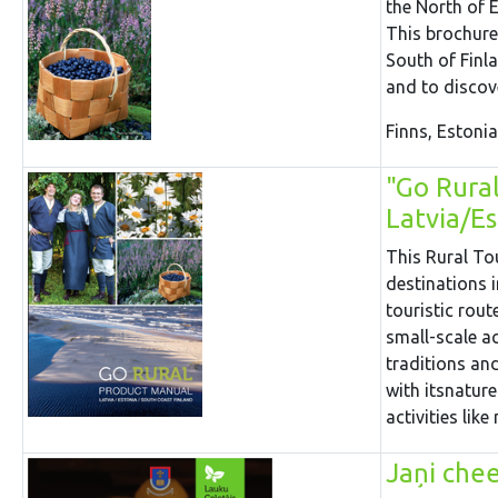
the North of 
This brochure 
South of Finla
and to discov
Finns, Estonia
"Go Rura
Latvia/E
This Rural To
destinations 
touristic rou
small-scale a
traditions and
with itsnatur
activities lik
Jaņi che