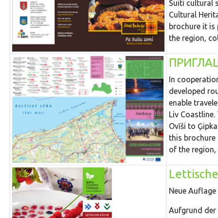
Suiti cultural
Cultural Herit
brochure it is
the region, co
ПРИГЛАШ
In cooperatio
developed rout
enable travele
Liv Coastline.
Ovīši to Ģipka
this brochure 
of the region,
Lettisch
Neue Auflage 
Aufgrund der