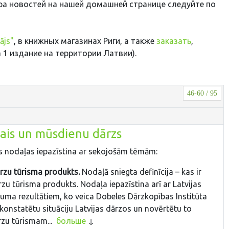
ра новостей на нашей домашней странице следуйте по
ājs"
, в книжных магазинах Риги, а также
заказать
,
1 издание на территории Латвии).
46-60 / 95
kais un mūsdienu dārzs
 nodaļas iepazīstina ar sekojošām tēmām:
rzu tūrisma produkts.
Nodaļā sniegta definīcija – kas ir
zu tūrisma produkts. Nodaļa iepazīstina arī ar Latvijas
uma rezultātiem, ko veica Dobeles Dārzkopības Institūta
ai konstatētu situāciju Latvijas dārzos un novērtētu to
rzu tūrismam...
больше