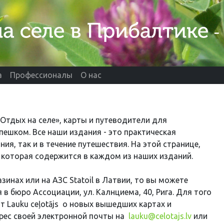
а
Профессионалы
О нас
 «Отдых на селе», карты и путеводители для
пешком. Все наши издания - это практическая
я, так и в течение путешествия. На этой странице,
 которая содержится в каждом из наших изданий.
инах или на АЗС Statoil в Латвии, то вы можете
в бюро Ассоциации, ул. Калнциема, 40, Рига. Для того
т Lauku ceļotājs о новых вышедших картах и
дрес своей электронной почты на
lauku@celotajs.lv
или