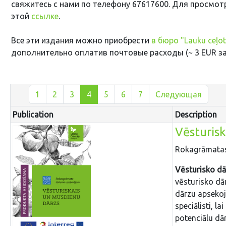
свяжитесь с нами по телефону 67617600. Для просмот
этой
ссылке
.
Все эти издания можно приобрести
в бюро "Lauku ceļot
дополнительно оплатив почтовые расходы (~ 3 EUR за 
1
2
3
4
5
6
7
Следующая
Publication
Description
Vēsturis
Rokagrāmatas
Vēsturisko dā
vēsturisko dār
dārzu apsekoj
speciālisti, l
potenciālu dā