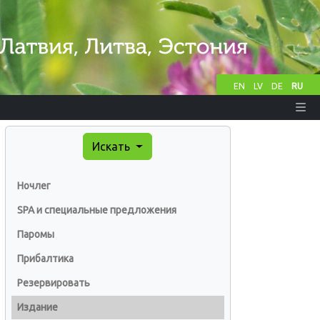
EN
LV
DE
RU
Искать
Ночлег
SPA и специальные предложения
Паромы
Прибалтика
Резервировать
Издание