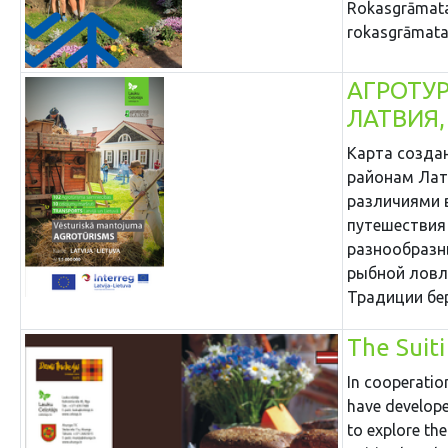
Rokasgrāmatas
rokasgrāmatas 
АГРОТУР
ЛАТВИЯ,
Карта созда
районам Лат
различиями в
путешествия
разнообразн
рыбной ловли
Традиции бер
The Suiti
In cooperatio
have develope
to explore the