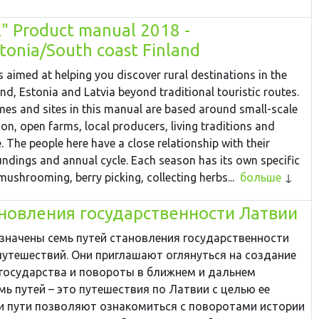
l" Product manual 2018 -
stonia/South coast Finland
 aimed at helping you discover rural destinations in the
nd, Estonia and Latvia beyond traditional touristic routes.
s and sites in this manual are based around small-scale
, open farms, local producers, living traditions and
. The people here have a close relationship with their
undings and annual cycle. Each season has its own specific
e mushrooming, berry picking, collecting herbs...
больше
ановления государственности Латвии
означены семь путей становления государственности
путешествий. Они приглашают оглянуться на создание
государства и повороты в ближнем и дальнем
ь путей – это путешествия по Латвии с целью ее
ти пути позволяют ознакомиться с поворотами истории