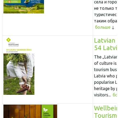
села и горо
не только 
туристическ
таким образ
больше
Latvian 
54 Latv
The „Latvian
of culture i
tourism busi
Latvia who 
popularise L
heritage by p
visitors...
бо
Wellbei
Tourism 