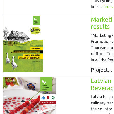
This cycling
brief...
боль
Marketi
results
"Marketing 
Promotion o
Tourism an
of Rural To
in all the Re
Project...
Latvian
Beverag
Latvia has a
culinary tra
the country i