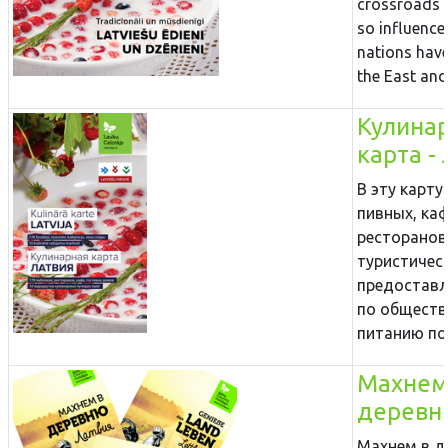
crossroads 
so influence
nations hav
the East and.
Кулина
карта -
В эту карт
пивных, каф
ресторанов
туристически
предоставл
по общест
питанию по.
Махнем
деревн
Махнем в д