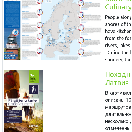
Culinary
People along
shores of th
have kitchen
from the fo
rivers, lakes
During the b
summer, ther
Походна
Латвия
В карту вк
описаны 10
маршрутов
длительно
несколько д
отмеченные 