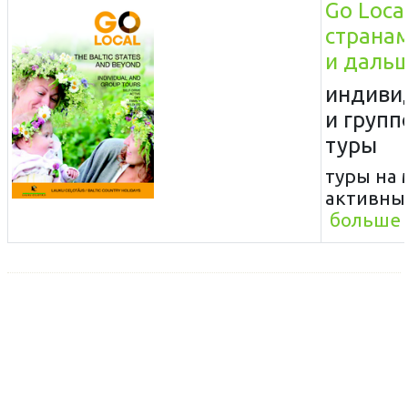
Go Local
страна
и даль
индиви
и групп
туры
туры на
aктивные
больше