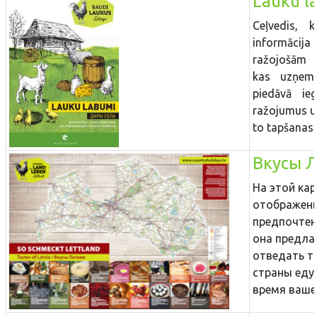
Lauku l
Ceļvedis, 
informāc
ražojošām 
kas uzņem 
piedāvā ie
ražojumus un
to tapšanas.
Вкусы 
На этой кар
отображен
предпочтен
она предла
отведать т
страны еду 
время вашег