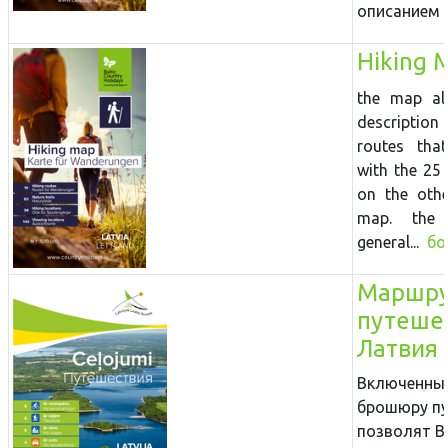
описанием н
Hiking 
the map al
description
routes tha
with the 25
on the othe
map. the
general...
бо
Маршр
путешес
Латвия
Включенные
брошюру п
позволят В