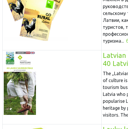
руководств
сельскому 
Латвии, как
туристов, т
профессион
туризма...
б
Latvian 
40 Latv
The „Latvian
of culture i
tourism busi
Latvia who 
popularise L
heritage by p
visitors. The.