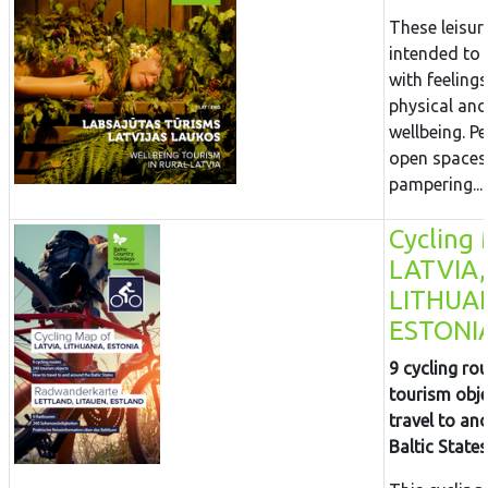
These leisur
intended to 
with feeling
physical and 
wellbeing. Pe
open spaces,
pampering...
Cycling
LATVIA,
LITHUAN
ESTONI
9 cycling ro
tourism obje
travel to an
Baltic States