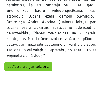
pētniecību, kā arī Padomju 50. - 60. gadu
kinohronikas kadru videoprojecēšana, kas
atspoguļo Lubāna ezera dambju būvniecību,
Ornitologa Andra Avotiņa (juniora) lekcija par
Lubāna ezera apkārtnē sastopamo ūdensputnu
daudzveidību, Īdeņas zvejniecības un kulinārais
mantojums. No drošiem avotiem zinām, ka plānots
gatavot arī meža pīļu sautējumu un vārīt zivju zupu.
Tas viss un vēl vairāk 8. Septembrī, no 12.00 – 18.00
zvejnieku ciemā „Īdeņi”
Lasīt pilnu ziņas tekstu ...