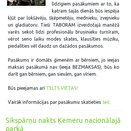
līdzīgiem pasākumiem ar to, ka
katram šajās dienās būs iespēja
kļūt par lokšāvēju, šķēpmetēju, mednieku, zvejnieku
un gladiatoru. Tieši TABORAM izveidotajā manēžā
varēs sekot līdzi profesionālu bruņinieku turnīram,
vērot seno laiku modes skates, klausīties mūziku,
piedalīties vēl daudz un dažādos pasākumos.
Pasākums ir domāts ģimenēm ar bērniem, jo ieejas
maksas pasākumā nav (ieeja BEZMAKSAS), būs ko
darīt gan bērniem, gan sievām, gan vīriem.
Būs pieejamas arī
TELTS VIETAS!
Vairāk informācijas par pasākumu skatieties
šeit.
Sikspārņu nakts Ķemeru nacionālajā
parkā