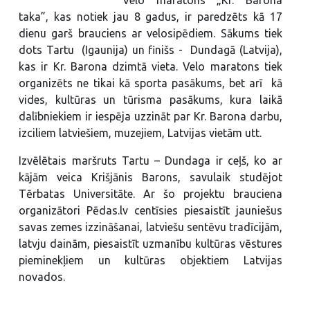
Velo maratons „Kr. Barona
taka”, kas notiek jau 8 gadus, ir paredzēts kā 17
dienu garš brauciens ar velosipēdiem. Sākums tiek
dots Tartu (Igaunija) un finišs - Dundagā (Latvija),
kas ir Kr. Barona dzimtā vieta. Velo maratons tiek
organizēts ne tikai kā sporta pasākums, bet arī kā
vides, kultūras un tūrisma pasākums, kura laikā
dalībniekiem ir iespēja uzzināt par Kr. Barona darbu,
izciliem latviešiem, muzejiem, Latvijas vietām utt.
Izvēlētais maršruts Tartu – Dundaga ir ceļš, ko ar
kājām veica Krišjānis Barons, savulaik studējot
Tērbatas Universitāte. Ar šo projektu brauciena
organizātori Pēdas.lv centīsies piesaistīt jauniešus
savas zemes izzināšanai, latviešu sentēvu tradīcijām,
latvju dainām, piesaistīt uzmanību kultūras vēstures
pieminekļiem un kultūras objektiem Latvijas
novados.