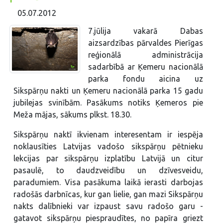
05.07.2012
7.jūlija vakarā Dabas
aizsardzības pārvaldes Pierīgas
reģionālā administrācija
sadarbībā ar Ķemeru nacionālā
parka fondu aicina uz
Sikspārņu nakti un Ķemeru nacionālā parka 15 gadu
jubilejas svinībām. Pasākums notiks Ķemeros pie
Meža mājas, sākums plkst. 18.30.
Sikspārņu naktī ikvienam interesentam ir iespēja
noklausīties Latvijas vadošo sikspārņu pētnieku
lekcijas par sikspārņu izplatību Latvijā un citur
pasaulē, to daudzveidību un dzīvesveidu,
paradumiem. Visa pasākuma laikā ierasti darbojas
radošās darbnīcas, kur gan lielie, gan mazi Sikspārņu
nakts dalībnieki var izpaust savu radošo garu -
gatavot sikspārņu piespraudītes, no papīra griezt