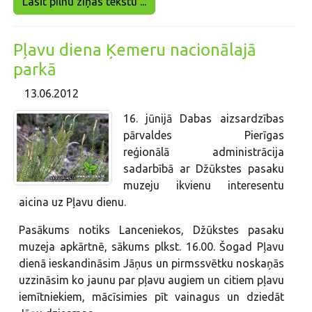
Lasīt pilnu ziņas tekstu ...
Pļavu diena Ķemeru nacionālajā
parkā
13.06.2012
16. jūnijā Dabas aizsardzības
pārvaldes Pierīgas
reģionālā administrācija
sadarbībā ar Džūkstes pasaku
muzeju ikvienu interesentu
aicina uz Pļavu dienu.
Pasākums notiks Lanceniekos, Džūkstes pasaku
muzeja apkārtnē, sākums plkst. 16.00. Šogad Pļavu
dienā ieskandināsim Jāņus un pirmssvētku noskaņās
uzzināsim ko jaunu par pļavu augiem un citiem pļavu
iemītniekiem, mācīsimies pīt vainagus un dziedāt