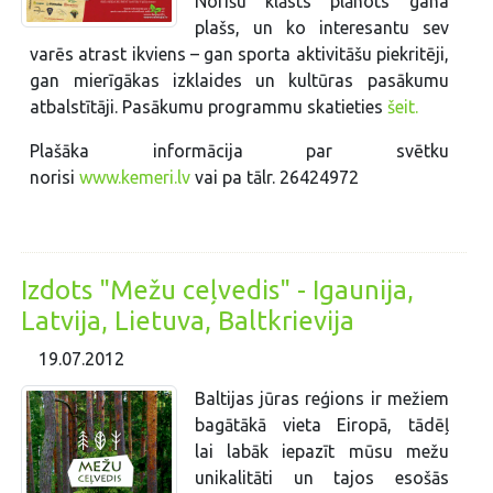
Norišu klāsts plānots gana
plašs, un ko interesantu sev
varēs atrast ikviens – gan sporta aktivitāšu piekritēji,
gan mierīgākas izklaides un kultūras pasākumu
atbalstītāji. Pasākumu programmu skatieties
šeit.
Plašāka informācija par svētku
norisi
www.kemeri.lv
vai pa tālr. 26424972
Izdots "Mežu ceļvedis" - Igaunija,
Latvija, Lietuva, Baltkrievija
19.07.2012
Baltijas jūras reģions ir mežiem
bagātākā vieta Eiropā, tādēļ
lai labāk iepazīt mūsu mežu
unikalitāti un tajos esošās