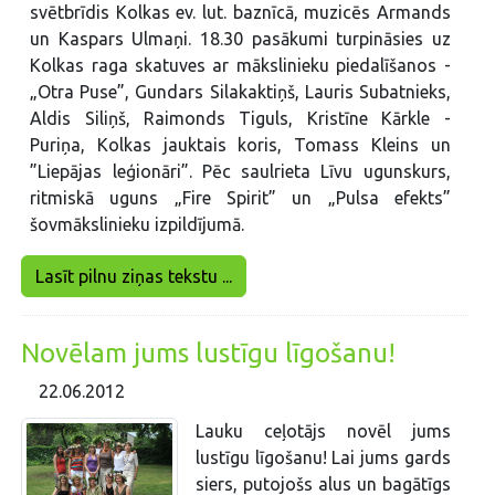
svētbrīdis Kolkas ev. lut. baznīcā, muzicēs Armands
un Kaspars Ulmaņi. 18.30 pasākumi turpināsies uz
Kolkas raga skatuves ar mākslinieku piedalīšanos -
„Otra Puse”, Gundars Silakaktiņš, Lauris Subatnieks,
Aldis Siliņš, Raimonds Tiguls, Kristīne Kārkle -
Puriņa, Kolkas jauktais koris, Tomass Kleins un
”Liepājas leģionāri”. Pēc saulrieta Līvu ugunskurs,
ritmiskā uguns „Fire Spirit” un „Pulsa efekts”
šovmākslinieku izpildījumā.
Lasīt pilnu ziņas tekstu ...
Novēlam jums lustīgu līgošanu!
22.06.2012
Lauku ceļotājs novēl jums
lustīgu līgošanu! Lai jums gards
siers, putojošs alus un bagātīgs