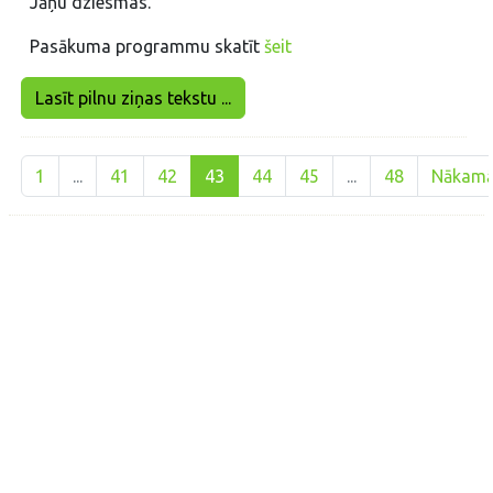
Jāņu dziesmas.
Pasākuma programmu skatīt
šeit
Lasīt pilnu ziņas tekstu ...
1
...
41
42
43
44
45
...
48
Nākam