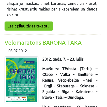
sikspārņu maskas, līmēt kartiņas, zīmēt un krāsot,
risināt krustvārdu mīklas par sikspārņiem un daudz
ko citu.
Lasīt pilnu ziņas tekstu ...
Velomaratons BARONA TAKA
05.07.2012
2012. gads, 7. – 23. jūlijs
Maršruts: Tērbata (Tartu) –
Otepe - Valka - Smiltene –
Rauna, Vecpiebalga –Ineši -
Ērgļi - Staburags - Koknese -
Sigulda - Rīga - Kalnciems -
Irlava - Talsi – Dundaga.