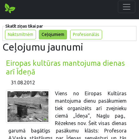
Skatīt ziņas tikai par
Naktsmītnēm
Ceļojumiem
Profesionālās
Ceļojumu jaunumi
Eiropas kultūras mantojuma dienas
arī Īdeņā
31.08.2012
Viens no Eiropas Kultūras
mantojuma dienu pasākumiem
tiek organizēts arī zvejnieku
ciemā „Īdeņa”, Nagļu pag.,
Rēzeknes nov. Šeit visas dienas
garumā bagātīgs pasākumu klāsts: Profesora
A.Vaska stāstījums par Īdeņas senvēsturi un tās