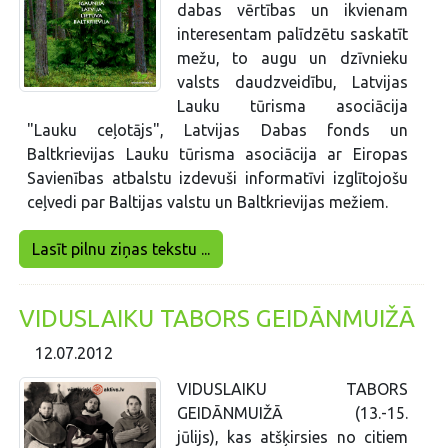
dabas vērtības un ikvienam
interesentam palīdzētu saskatīt
mežu, to augu un dzīvnieku
valsts daudzveidību, Latvijas
Lauku tūrisma asociācija
"Lauku ceļotājs", Latvijas Dabas fonds un
Baltkrievijas Lauku tūrisma asociācija ar Eiropas
Savienības atbalstu izdevuši informatīvi izglītojošu
ceļvedi par Baltijas valstu un Baltkrievijas mežiem.
Lasīt pilnu ziņas tekstu ...
VIDUSLAIKU TABORS GEIDĀNMUIŽĀ
12.07.2012
VIDUSLAIKU TABORS
GEIDĀNMUIŽĀ (13.-15.
jūlijs), kas atšķirsies no citiem