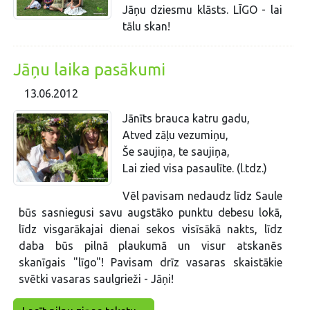
Jāņu dziesmu klāsts. LĪGO - lai
tālu skan!
Jāņu laika pasākumi
13.06.2012
Jānīts brauca katru gadu,
Atved zāļu vezumiņu,
Še saujiņa, te saujiņa,
Lai zied visa pasaulīte. (l.tdz.)
Vēl pavisam nedaudz līdz Saule
būs sasniegusi savu augstāko punktu debesu lokā,
līdz visgarākajai dienai sekos visīsākā nakts, līdz
daba būs pilnā plaukumā un visur atskanēs
skanīgais "līgo"! Pavisam drīz vasaras skaistākie
svētki vasaras saulgrieži - Jāņi!