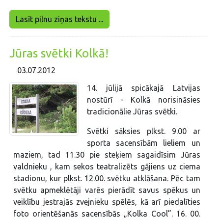
Lasīt pilnu ziņas tekstu ...
Jūras svētki Kolkā!
03.07.2012
14. jūlijā spicākajā Latvijas
nostūrī - Kolkā norisināsies
tradicionālie Jūras svētki.
Svētki sāksies plkst. 9.00 ar
sporta sacensībām lieliem un
maziem, tad 11.30 pie steķiem sagaidīsim Jūras
valdnieku , kam sekos teatralizēts gājiens uz ciema
stadionu, kur plkst. 12.00. svētku atklāšana. Pēc tam
svētku apmeklētāji varēs pierādīt savus spēkus un
veiklību jestrajās zvejnieku spēlēs, kā arī piedalīties
foto orientēšanās sacensībās „Kolka Cool”. 16. 00.