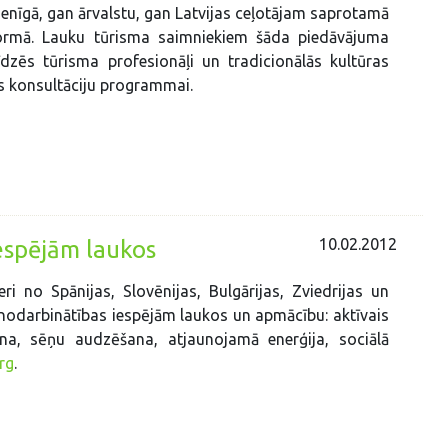
enīgā, gan ārvalstu, gan Latvijas ceļotājam saprotamā
ormā. Lauku tūrisma saimniekiem šāda piedāvājuma
dzēs tūrisma profesionāļi un tradicionālās kultūras
ības konsultāciju programmai.
10.02.2012
espējām laukos
i no Spānijas, Slovēnijas, Bulgārijas, Zviedrijas un
nodarbinātības iespējām laukos un apmācību: aktīvais
na, sēņu audzēšana, atjaunojamā enerģija, sociālā
rg
.