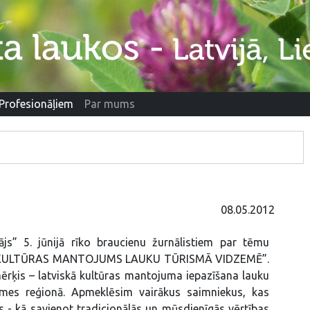
Profesionāļiem
Par mums
08.05.2012
js” 5. jūnijā rīko braucienu žurnālistiem par tēmu
 KULTŪRAS MANTOJUMS LAUKU TŪRISMĀ VIDZEMĒ”.
ērķis – latviskā kultūras mantojuma iepazīšana lauku
mes reģionā. Apmeklēsim vairākus saimniekus, kas
īs - kā savienot tradicionālās un mūsdienīgās vērtības