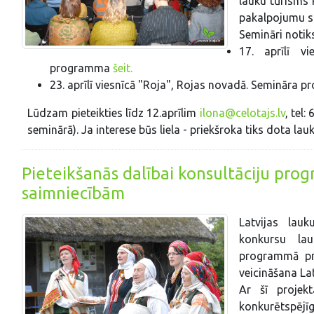
lauku tūrisms 
pakalpojumu sni
Semināri notiks
17. aprīlī v
programma
šeit.
23. aprīlī viesnīcā "Roja", Rojas novadā. Semināra
Lūdzam pieteikties līdz 12.aprīlim
ilona@celotajs.lv
, tel
seminārā). Ja interese būs liela - priekšroka tiks dota l
Pieteikšanās dalībai konsultāciju pro
saimniecībām
Latvijas lau
konkursu lau
programmā pr
veicināšana La
Ar šī projek
konkurētspējīg