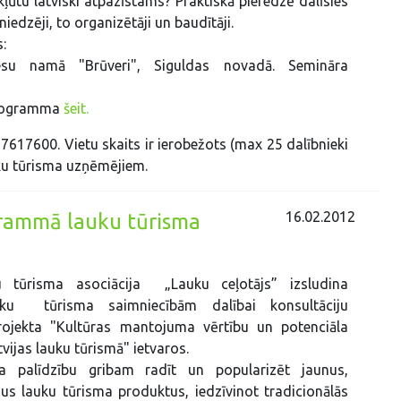
kļūtu latviski atpazīstams? Praktiskā pieredzē dalīsies
edzēji, to organizētāji un baudītāji.
:
iesu namā "Brūveri", Siguldas novadā. Semināra
 programma
šeit.
: 67617600. Vietu skaits ir ierobežots (max 25 dalībnieki
auku tūrisma uzņēmējiem.
16.02.2012
grammā lauku tūrisma
ku tūrisma asociācija „Lauku ceļotājs” izsludina
ku tūrisma saimniecībām dalībai konsultāciju
ojekta "Kultūras mantojuma vērtību un potenciāla
tvijas lauku tūrismā" ietvaros.
ta palīdzību gribam radīt un popularizēt jaunus,
us lauku tūrisma produktus, iedzīvinot tradicionālās