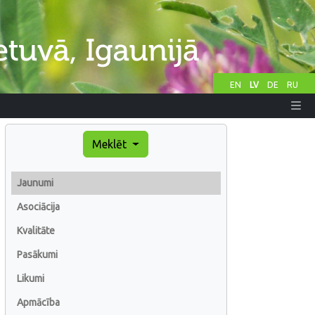
EN
LV
DE
RU
Meklēt
Jaunumi
Asociācija
Kvalitāte
Pasākumi
Likumi
Apmācība