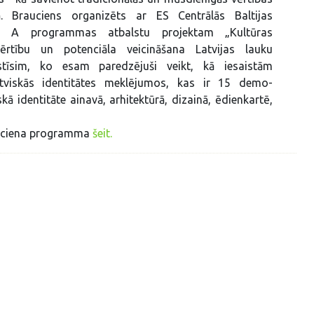
ā. Brauciens organizēts ar ES Centrālās Baltijas
 A programmas atbalstu projektam „Kultūras
rtību un potenciāla veicināšana Latvijas lauku
āstīsim, ko esam paredzējuši veikt, kā iesaistām
atviskās identitātes meklējumos, kas ir 15 demo-
skā identitāte ainavā, arhitektūrā, dizainā, ēdienkartē,
rauciena programma
šeit.