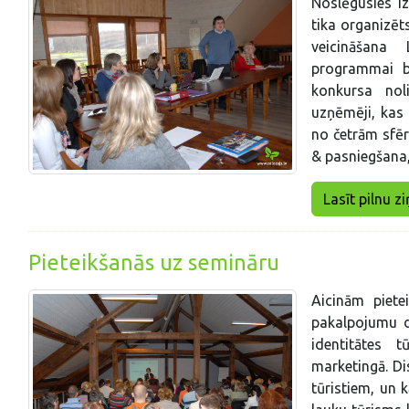
Noslēgusies i
tika organizēt
veicināšana 
programmai bi
konkursa nol
uzņēmēji, kas
no četrām sfēr
& pasniegšana
Lasīt pilnu zi
Pieteikšanās uz semināru
Aicinām piete
pakalpojumu d
identitātes 
marketingā. Dis
tūristiem, un 