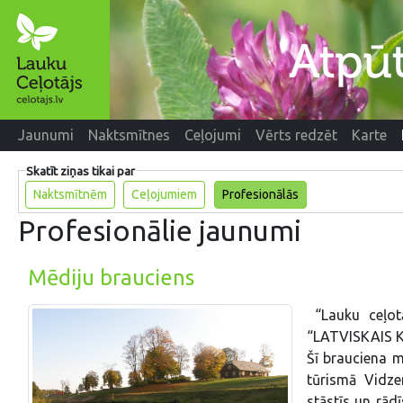
Jaunumi
Naktsmītnes
Ceļojumi
Vērts redzēt
Karte
Skatīt ziņas tikai par
Naktsmītnēm
Ceļojumiem
Profesionālās
Profesionālie jaunumi
Mēdiju brauciens
“Lauku ceļotā
“LATVISKAIS
Šī brauciena m
tūrismā Vidze
stāstīs un rād