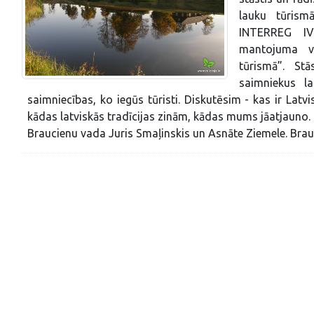
lauku tūrism
INTERREG IV
mantojuma vē
tūrismā”. St
saimniekus l
saimniecības, ko iegūs tūristi. Diskutēsim - kas ir Latvi
kādas latviskās tradīcijas zinām, kādas mums jāatjauno.
Braucienu vada Juris Smaļinskis un Asnāte Ziemele. B