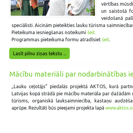
vērtības mūsdi
un saistošā f
veidošanā palī
speciālisti. Aicinām pieteikties lauku tūrisma saimniec
Pieteikuma iesniegšanas noteikumi
šeit.
Programmas pieteikuma formu atradīsiet
šeit
.
Lasīt pilnu ziņas tekstu ...
Mācību materiāli par nodarbinātības i
„Lauku ceļotājs” piedalās projektā AKTOS, kurā partner
Latvijas kopā strādā pie mācību materiāla par dažādām 
tūrisms, organiskā lauksaimniecība, kastaņu audzēša
aprūpe. Rezultāti būs pieejami projekta lapā
www.aktos.o