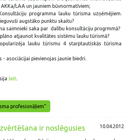
, AKKa/LAA un jauniem būvnormatīviem;
Konsultāciju programma lauku tūrisma uzņēmējiem.
i ieguvuši augstāko punktu skaitu?
ma saimnieki saka par dalību konsultāciju progrmmā?
 plāno atjaunot kvalitātes sistēmu lauku tūrismā?
opularizēja lauku tūrismu 4 starptautiskās tūrisma
- asociācijai pievienojas jaunie biedri.
sija
šeit
.
risma profesionāļiem"
10.04.2012
zvērtēšana ir noslēgusies