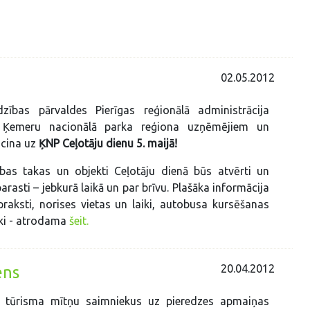
02.05.2012
zības pārvaldes Pierīgas reģionālā administrācija
 Ķemeru nacionālā parka reģiona uzņēmējiem un
icina uz
ĶNP Ceļotāju dienu 5. maijā!
as takas un objekti Ceļotāju dienā būs atvērti un
rasti – jebkurā laikā un par brīvu. Plašāka informācija
aksti, norises vietas un laiki, autobusa kursēšanas
iki - atrodama
šeit.
20.04.2012
ens
u tūrisma mītņu saimniekus uz pieredzes apmaiņas