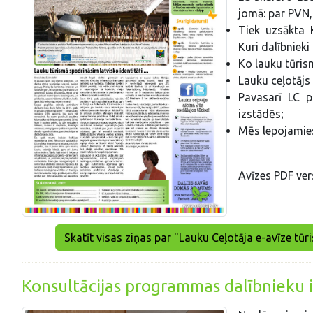
jomā: par PVN
Tiek uzsākta 
Kuri dalībniek
Ko lauku tūris
Lauku ceļotājs
Pavasarī LC p
izstādēs;
Mēs lepojamies 
Avīzes PDF ver
Skatīt visas ziņas par "Lauku Ceļotāja e-avīze tū
Konsultācijas programmas dalībnieku i