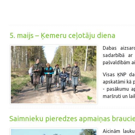
5. maijs – Ķemeru ceļotāju diena
Dabas aizsard
sadarbībā ar
pašvaldībām a
Visas ĶNP dab
apskatāmi kā pa
- pasākumu apr
maršruti un la
Saimnieku pieredzes apmaiņas brauci
Aicinām lauk