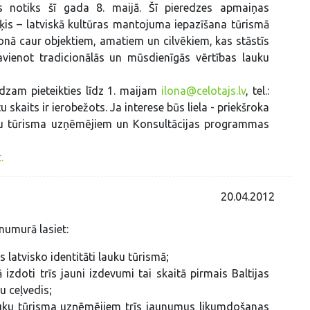
s notiks šī gada 8. maijā. Šī pieredzes apmaiņas
is – latviskā kultūras mantojuma iepazīšana tūrismā
nā caur objektiem, amatiem un cilvēkiem, kas stāstīs
avienot tradicionālās un mūsdienīgās vērtības lauku
dzam pieteikties līdz 1. maijam
ilona@celotajs.lv
, tel.:
u skaits ir ierobežots. Ja interese būs liela - priekšroka
ku tūrisma uzņēmējiem un Konsultācijas programmas
.
20.04.2012
 numurā lasiet:
 latvisko identitāti lauku tūrismā;
izdoti trīs jauni izdevumi tai skaitā pirmais Baltijas
u ceļvedis;
uku tūrisma uzņēmējiem trīs jaunumus likumdošanas