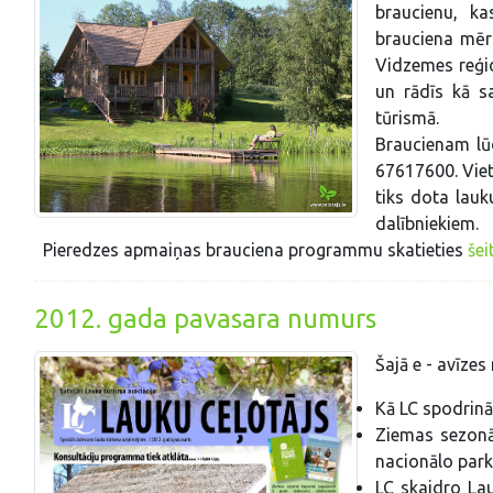
braucienu, ka
brauciena mērķ
Vidzemes reģio
un rādīs kā s
tūrismā.
Braucienam lū
67617600.
Viet
tiks dota lau
dalībniekiem.
Pieredzes apmaiņas brauciena programmu skatieties
šeit
2012. gada pavasara numurs
Šajā e - avīzes
Kā LC spodrinās
Ziemas sezonā 
nacionālo park
LC skaidro La