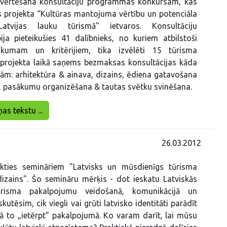
zvērtēšana konsultāciju programmas konkursam, kas
s projekta “Kultūras mantojuma vērtību un potenciāla
Latvijas lauku tūrismā" ietvaros. Konsultāciju
ja pieteikušies 41 dalībnieks, no kuriem atbilstoši
ikumam un kritērijiem, tika izvēlēti 15 tūrisma
 projekta laikā saņems bezmaksas konsultācijas kāda
ām: arhitektūra & ainava, dizains, ēdiena gatavošana
, pasākumu organizēšana & tautas svētku svinēšana.
ņas tekstu ...
26.03.2012
ikties semināriem "Latvisks un mūsdienīgs tūrisma
izains". Šo semināru mērķis - dot ieskatu Latviskās
tūrisma pakalpojumu veidošanā, komunikācijā un
kutēsim, cik viegli vai grūti latvisko identitāti parādīt
kā to „ietērpt” pakalpojumā. Ko varam darīt, lai mūsu