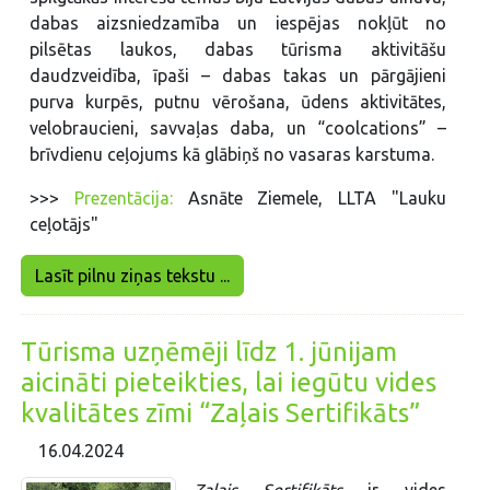
dabas aizsniedzamība un iespējas nokļūt no
pilsētas laukos, dabas tūrisma aktivitāšu
daudzveidība, īpaši – dabas takas un pārgājieni
purva kurpēs, putnu vērošana, ūdens aktivitātes,
velobraucieni, savvaļas daba, un “coolcations” –
brīvdienu ceļojums kā glābiņš no vasaras karstuma.
>>>
Prezentācija:
Asnāte Ziemele, LLTA "Lauku
ceļotājs"
Lasīt pilnu ziņas tekstu ...
Tūrisma uzņēmēji līdz 1. jūnijam
aicināti pieteikties, lai iegūtu vides
kvalitātes zīmi “Zaļais Sertifikāts”
16.04.2024
Zaļais Sertifikāts
ir vides