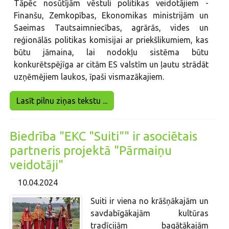
Tāpēc nosūtījām vēstuli politikas veidotājiem -
Finanšu, Zemkopības, Ekonomikas ministrijām un
Saeimas Tautsaimniecības, agrārās, vides un
reģionālās politikas komisijai ar priekšlikumiem, kas
būtu jāmaina, lai nodokļu sistēma būtu
konkurētspējīga ar citām ES valstīm un ļautu strādāt
uzņēmējiem laukos, īpaši vismazākajiem.
Lasīt pilnu ziņas tekstu ...
Biedrība "EKC "Suiti"" ir asociētais
partneris projektā "Pārmaiņu
veidotāji"
10.04.2024
Suiti ir viena no krāšņākajām un
savdabīgākajām kultūras
tradīcijām bagātākajām