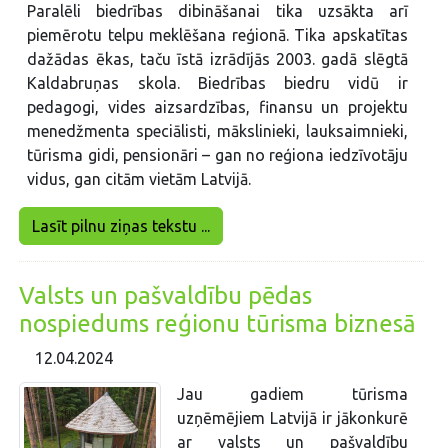
Paralēli biedrības dibināšanai tika uzsākta arī
piemērotu telpu meklēšana reģionā. Tika apskatītas
dažādas ēkas, taču īstā izrādījās 2003. gadā slēgtā
Kaldabruņas skola. Biedrības biedru vidū ir
pedagogi, vides aizsardzības, finansu un projektu
menedžmenta speciālisti, mākslinieki, lauksaimnieki,
tūrisma gidi, pensionāri – gan no reģiona iedzīvotāju
vidus, gan citām vietām Latvijā.
Lasīt pilnu ziņas tekstu ...
Valsts un pašvaldību pēdas
nospiedums reģionu tūrisma biznesā
12.04.2024
Jau gadiem tūrisma
uzņēmējiem Latvijā ir jākonkurē
ar valsts un pašvaldību