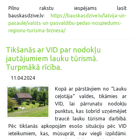
Pilnu rakstu iespējams lasīt
bauskasdzive.lv:
https://bauskasdzive.lv/latvija-un-
pasaule/valsts-un-pasvaldibu-pedas-nospiedums-
regionu-turisma-biznesa/
Tikšanās ar VID par nodokļu
jautājumiem lauku tūrismā.
Turpmākā rīcība.
11.04.2024
Kopā ar pārstāvjiem no “Lauku
ceļotāja“ valdes, tikāmies ar
VID, lai pārrunatu nodokļu
punktus, kas šobrīd uzņēmējiet
traucē lauku tūrisma darbībā.
Pēc tikšanās apkopojām esošo situāciju pēc VID
ieteikumiem, kas, mūsuprāt, nav viegli izpildāmi.