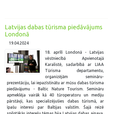
Latvijas dabas tūrisma piedāvājums
Londonā
19.04.2024
18. aprīlī Londonā - Latvijas
vēstniecībā Apvienotajā
Karalistē, sadarbībā ar LIAA
Tūrisma departamentu,
organizējām semināru-
prezentāciju, lai iepazīstinātu ar mūsu dabas tūrisma
piedāvājumu - Baltic Nature Tourism. Semināru
apmeklēja vairāk kā 40 tūroperatoru un mediju
pārstāvji, kas specializējušies dabas tūrismā, ar
īpašu interesi par Baltijas valstīm. Šajā reizē
spilgtākās interešu tēmas bija Latvijas dabas ainava,