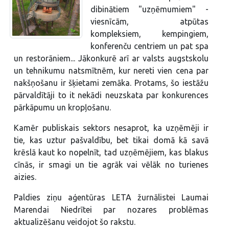
dibinātiem "uzņēmumiem" -
viesnīcām, atpūtas
kompleksiem, kempingiem,
konferenču centriem un pat spa
un restorāniem... Jākonkurē arī ar valsts augstskolu
un tehnikumu natsmītnēm, kur nereti vien cena par
nakšņošanu ir šķietami zemāka. Protams, šo iestāžu
pārvaldītāji to it nekādi neuzskata par konkurences
pārkāpumu un kropļošanu.
Kamēr publiskais sektors nesaprot, ka uzņēmēji ir
tie, kas uztur pašvaldību, bet tikai domā kā savā
krēslā kaut ko nopelnīt, tad uzņēmējiem, kas blakus
cīnās, ir smagi un tie agrāk vai vēlāk no turienes
aizies.
Paldies ziņu aģentūras LETA žurnālistei Laumai
Marendai Niedrītei par nozares problēmas
aktualizēšanu veidojot šo rakstu.