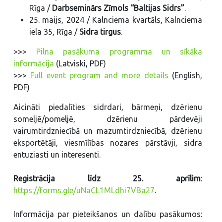
Rīga /
Darbseminārs Zīmols “Baltijas Sidrs”
.
25. maijs, 2024 / Kalnciema kvartāls, Kalnciema
iela 35, Rīga /
Sidra tirgus
.
>>>
Pilna pasākuma programma un sīkāka
informācija
(Latviski, PDF)
>>>
Full event program and more details
(English,
PDF)
Aicināti piedalīties sidrdari, bārmeņi, dzērienu
someljē/pomeljē, dzērienu pārdevēji
vairumtirdzniecībā un mazumtirdzniecībā, dzērienu
eksportētāji, viesmīlības nozares pārstāvji, sidra
entuziasti un interesenti.
Registrācija līdz 25. aprīlim
:
https://forms.gle/uNaCL1MLdhi7VBa27
.
Informācija par pieteikšanos un dalību pasākumos: