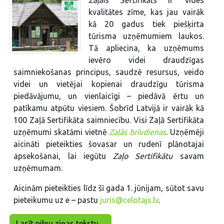
kvalitātes zīme, kas jau vairāk
kā 20 gadus tiek piešķirta
tūrisma uzņēmumiem laukos.
Tā apliecina, ka uzņēmums
ievēro videi draudzīgas
saimniekošanas principus, saudzē resursus, veido
videi un vietējai kopienai draudzīgu tūrisma
piedāvājumu, un vienlaicīgi – piedāvā ērtu un
patīkamu atpūtu viesiem. Šobrīd Latvijā ir vairāk kā
100 Zaļā Sertifikāta saimniecību. Visi Zaļā Sertifikāta
uzņēmumi skatāmi vietnē
Zaļās brīvdienas
. Uzņēmēji
aicināti pieteikties šovasar un rudenī plānotajai
apsekošanai, lai iegūtu
Zaļo Sertifikātu
savam
uzņēmumam.
Aicinām pieteikties līdz šī gada 1. jūnijam, sūtot savu
pieteikumu uz e – pastu
juris@celotajs.lv
.
Lasīt pilnu ziņas tekstu ...