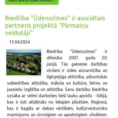
Biedrība "Ūdenszīmes" ir asociētais
partneris projektā "Pārmaiņu
veidotāji"
15.04.2024
Biedrība “Ūdenszīmes” ir
dibināta 2007. gada 20.
jūnijā. Tās galvenie darbības
virzieni ir vides aizsardzība un
ilgtspējīga attīstība, pilsoniskās
sabiedrības attīstība, māksla un kultūra, bērnu un
jauniešu izglītība un attīstība. Savu darbību biedrība
uzsāka ar vēlmi darboties tieši lauku apvidū - Sēlijā,
kas ir ļoti attālināts no lielajām pilsētām. Reģionā,
kas ir bagāts ar dabas vērtībām, kultūrvēsturisko
mantojumu un sirsnīgiem un apņēmīgiem cilvēkiem.