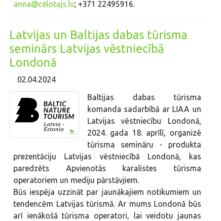
anna@celotajs.lv
; +371 22495916.
Latvijas un Baltijas dabas tūrisma
seminārs Latvijas vēstniecībā
Londonā
02.04.2024
Baltijas dabas tūrisma
komanda sadarbībā ar LIAA un
Latvijas vēstniecību Londonā,
2024. gada 18. aprīlī, organizē
tūrisma semināru - produkta
prezentāciju Latvijas vēstniecībā Londonā, kas
paredzēts Apvienotās karalistes tūrisma
operatoriem un mediju pārstāvjiem.
Būs iespēja uzzināt par jaunākajiem notikumiem un
tendencēm Latvijas tūrismā. Ar mums Londonā būs
arī ienākošā tūrisma operatori, lai veidotu jaunas