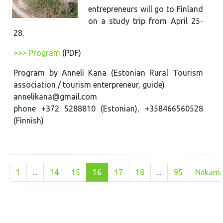
entrepreneurs will go to Finland
on a study trip from April 25-
28.
>>> Program
(PDF)
Program by Anneli Kana (Estonian Rural Tourism
association / tourism enterpreneur, guide)
annelikana@gmail.com
phone +372 5288810 (Estonian), +358466560528
(Finnish)
1
...
14
15
16
17
18
...
95
Nākam