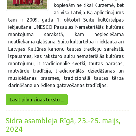
kopienām ne tikai Kurzemē, bet
arī visā Latvijā. Kā apliecinājums
tam ir 2009. gada 1. oktobrī Suitu kultūrtelpas
iekļaušana UNESCO Pasaules Nemateriālās kultūras
mantojuma sarakstā, kam nepieciešama
neatliekama glābšana. Suitu kultūrtelpa ir iekļauta arī
Latvijas Kultūras kanonu tautas tradīciju sarakstā.
Izpausmes, kas raksturo suitu nemateriālās kultūras
mantojumu, ir tradicionālie svētki, tautas parašas,
mutvārdu tradīcija, tradicionālās dziedāšanas un
muzicēšanas prasmes, tradicionālā tautas tērpa
darināšana un ēdiena gatavošanas tradīcijas.
Lasīt pilnu ziņas tekstu ...
Sidra asambleja Rīgā, 23.-25. maijs,
2024