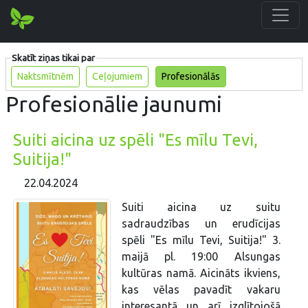
Skatīt ziņas tikai par
Naktsmītnēm
Ceļojumiem
Profesionālās
Profesionālie jaunumi
Suiti aicina uz spēli "Es mīlu Tevi,
Suitija!"
22.04.2024
Suiti aicina uz suitu
sadraudzības un erudīcijas
spēli "Es mīlu Tevi, Suitija!" 3.
maijā pl. 19:00 Alsungas
kultūras namā. Aicināts ikviens,
kas vēlas pavadīt vakaru
interesantā un arī izglītojošā