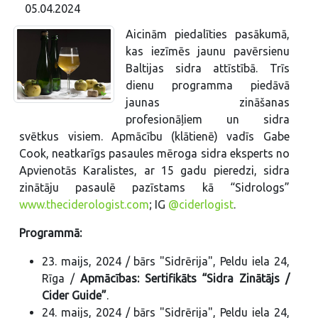
05.04.2024
Aicinām piedalīties pasākumā,
kas iezīmēs jaunu pavērsienu
Baltijas sidra attīstībā. Trīs
dienu programma piedāvā
jaunas zināšanas
profesionāļiem un sidra
svētkus visiem. Apmācību (klātienē) vadīs Gabe
Cook, neatkarīgs pasaules mēroga sidra eksperts no
Apvienotās Karalistes, ar 15 gadu pieredzi, sidra
zinātāju pasaulē pazīstams kā “Sidrologs”
www.theciderologist.com
; IG
@ciderlogist
.
Programmā:
23. maijs, 2024 / bārs "Sidrērija", Peldu iela 24,
Rīga /
Apmācības: Sertifikāts “Sidra Zinātājs /
Cider Guide”
.
24. maijs, 2024 / bārs "Sidrērija", Peldu iela 24,