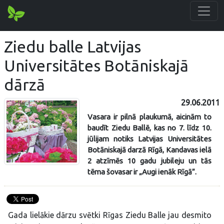
Ziedu balle Latvijas
Universitātes Botāniskajā
dārzā
29.06.2011
Vasara ir pilnā plaukumā, aicinām to
baudīt Ziedu Ballē, kas no 7. līdz 10.
jūlijam notiks Latvijas Universitātes
Botāniskajā darzā Rīgā, Kandavas ielā
2 atzīmēs 10 gadu jubileju un tās
tēma šovasar ir „Augi ienāk Rīgā”.
Gada lielākie dārzu svētki Rīgas Ziedu Balle jau desmito