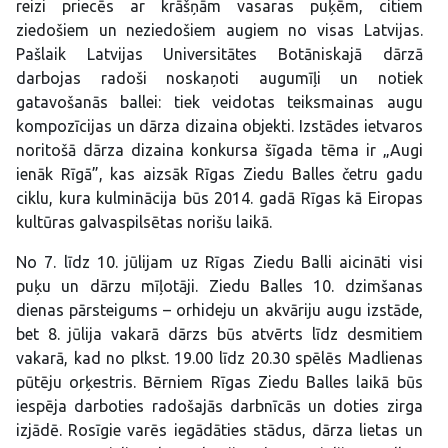
reizi priecēs ar krāšņām vasaras puķēm, citiem
ziedošiem un neziedošiem augiem no visas Latvijas.
Pašlaik Latvijas Universitātes Botāniskajā dārzā
darbojas radoši noskaņoti augumīļi un notiek
gatavošanās ballei: tiek veidotas teiksmainas augu
kompozīcijas un dārza dizaina objekti. Izstādes ietvaros
noritošā dārza dizaina konkursa šīgada tēma ir „Augi
ienāk Rīgā”, kas aizsāk Rīgas Ziedu Balles četru gadu
ciklu, kura kulminācija būs 2014. gadā Rīgas kā Eiropas
kultūras galvaspilsētas norišu laikā.
No 7. līdz 10. jūlijam uz Rīgas Ziedu Balli aicināti visi
puķu un dārzu mīļotāji. Ziedu Balles 10. dzimšanas
dienas pārsteigums – orhideju un akvāriju augu izstāde,
bet 8. jūlija vakarā dārzs būs atvērts līdz desmitiem
vakarā, kad no plkst. 19.00 līdz 20.30 spēlēs Madlienas
pūtēju orķestris. Bērniem Rīgas Ziedu Balles laikā būs
iespēja darboties radošajās darbnīcās un doties zirga
izjādē. Rosīgie varēs iegādāties stādus, dārza lietas un