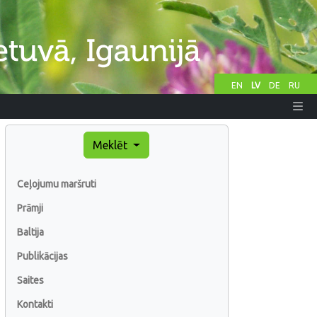
EN
LV
DE
RU
Meklēt
Ceļojumu maršruti
Prāmji
Baltija
Publikācijas
Saites
Kontakti