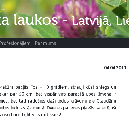
Profesionāļiem
Par mums
04.04.2011
atūra pacļās līdz + 10 grādiem, strauji kūst sniegs un
kar par 50 cm, bet vispār virs parastā upes līmeņa ir
jies, bet tad radušies daži ledus krāvumi pie Glaudānu
etes ledus stāv mierā. Dvietes palienes pļavās satecējuši
osu bari. Tūlīt viss notiksies!