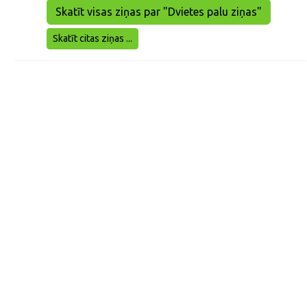
Skatīt visas ziņas par "Dvietes palu ziņas"
Skatīt citas ziņas ...