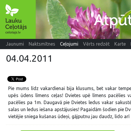
Jaunumi
Naktsmītnes
Ceļojumi
Vērts redzēt
Karte
04.04.2011
Pie mums līdz vakardienai bija klusums, bet vakar temper
upēs ūdens līmens ceļas! Dvietes upē līmens pacēlies va
pacēlies pa 1m. Daugavā pie Dvietes ledus vakar sakustē
salas un ledus iešana apstājusies! Pagaidām šodien pie Dvi
vietējie sniega kušanas ūdeņi, gājputnu jau daudz, lido arī z