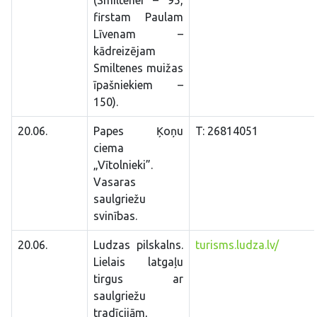
(Smiltenei – 95,
firstam Paulam
Līvenam –
kādreizējam
Smiltenes muižas
īpašniekiem –
150).
20.06.
Papes Ķoņu
T: 26814051
ciema
„Vītolnieki”.
Vasaras
saulgriežu
svinības.
20.06.
Ludzas pilskalns.
turisms.ludza.lv/
Lielais latgaļu
tirgus ar
saulgriežu
tradīcijām,