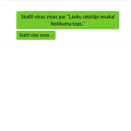
Skatīt visas ziņas par "Lauku ceļotājs iesaka!
Notikumu tops."
Skatīt citas ziņas ...