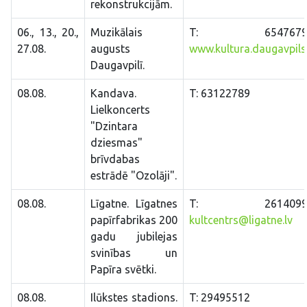
rekonstrukcijām.
06., 13., 20.,
Muzikālais
T: 65476799
27.08.
augusts
www.kultura.daugavpils.
Daugavpilī.
08.08.
Kandava.
T: 63122789
Lielkoncerts
"Dzintara
dziesmas"
brīvdabas
estrādē "Ozolāji".
08.08.
Līgatne. Līgatnes
T: 26140994
papīrfabrikas 200
kultcentrs@ligatne.lv
gadu jubilejas
svinības un
Papīra svētki.
08.08.
Ilūkstes stadions.
T: 29495512