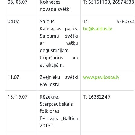
03.-05.07.
Kokneses
T: 65161100, 26574538
novada svētki.
04.07.
Saldus,
T: 63807443
Kalnsētas parks.
tic@saldus.lv
Saldumu svētki
ar našķu
degustācijām,
tirgošanos un
atrakcijām.
11.07.
Zvejnieku svētki
www.pavilosta.lv
Pāvilostā.
15.-19.07.
Rēzekne.
T: 26332249
Starptautiskais
folkloras
festivāls „Baltica
2015”.