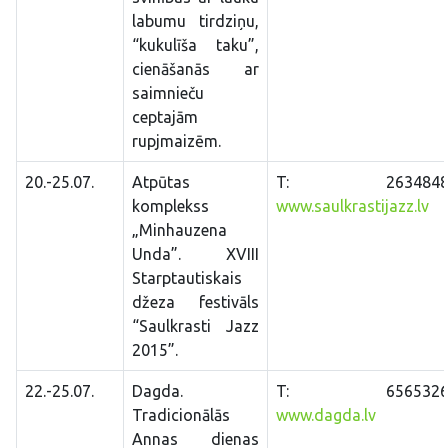
labumu tirdziņu,
“kukulīša taku”,
cienāšanās ar
saimnieču
ceptajām
rupjmaizēm.
20.-25.07.
Atpūtas
T: 26348481
komplekss
www.saulkrastijazz.lv
„Minhauzena
Unda”. XVIII
Starptautiskais
džeza festivāls
“Saulkrasti Jazz
2015”.
22.-25.07.
Dagda.
T: 65653265
Tradicionālās
www.dagda.lv
Annas dienas