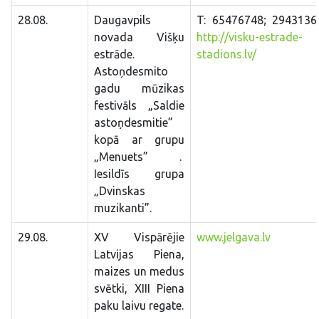
28.08.
Daugavpils
T: 65476748; 2943136
novada Višķu
http://visku-estrade-
estrāde.
stadions.lv/
Astoņdesmito
gadu mūzikas
festivāls „Saldie
astoņdesmitie”
kopā ar grupu
„Menuets” .
Iesildīs grupa
„Dvinskas
muzikanti”.
29.08.
XV Vispārējie
www.jelgava.lv
Latvijas Piena,
maizes un medus
svētki, XIII Piena
paku laivu regate.