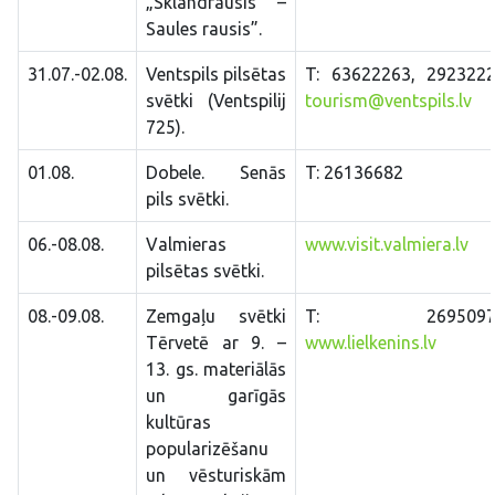
„Sklandrausis –
Saules rausis”.
31.07.-02.08.
Ventspils pilsētas
T: 63622263, 2923222
svētki (Ventspilij
tourism@ventspils.lv
725).
01.08.
Dobele. Senās
T: 26136682
pils svētki.
06.-08.08.
Valmieras
www.visit.valmiera.lv
pilsētas svētki.
08.-09.08.
Zemgaļu svētki
T: 26950975
Tērvetē ar 9. –
www.lielkenins.lv
13. gs. materiālās
un garīgās
kultūras
popularizēšanu
un vēsturiskām