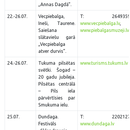
„Annas Dagdā”.
22.-26.07.
Vecpiebalga,
T: 26493591
Ineši, Taurene.
www.vecpiebalga.lv
,
Saiešana
www.piebalgasmuzeji.lv
slātaviešu garā
„Vecpiebalga
atver durvis”.
24.-26.07.
Tukuma pilsētas
www.turisms.tukums.lv
svētki. Šogad –
20 gadu jubileja.
Pilsētas centrālā
– Pils iela
pārvērtīsies par
Smukuma ielu.
25.07.
Dundaga.
T: 22021270
Festivāls
www.dundaga.lv