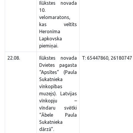
Ilūkstes novada
10.
velomaratons,
kas veltīts
Heronīma
Lapkovska
piemiņai.
22.08.
Ilūkstes novada
T: 65447860, 26180747
Dvietes pagasta
“Apsītes” (Paula
Sukatnieka
vīnkopības
muzejs). Latvijas
vīnkopju –
vīndaru svētki
“Ābele Paula
Sukatnieka
dārzā”.