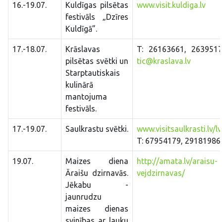
16.-19.07.
Kuldīgas pilsētas
www.visit.kuldiga.lv
festivāls „Dzīres
Kuldīgā”.
17.-18.07.
Krāslavas
T: 26163661, 2639517
pilsētas svētki un
tic@kraslava.lv
Starptautiskais
kulinārā
mantojuma
festivāls.
17.-19.07.
Saulkrastu svētki.
www.visitsaulkrasti.lv/lv
T: 67954179, 29181986
19.07.
Maizes diena
http://amata.lv/araisu-
Āraišu dzirnavās.
vejdzirnavas/
Jēkabu -
jaunrudzu
maizes dienas
svinības ar lauku