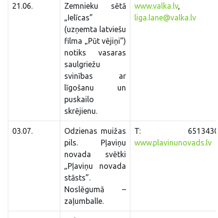
21.06.
Zemnieku sētā
www.valka.lv
,
„Ielīcas”
liga.lane@valka.lv
(uzņemta latviešu
filma „Pūt vējiņi”)
notiks vasaras
saulgriežu
svinības ar
līgošanu un
puskailo
skrējienu.
03.07.
Odzienas muižas
T: 65134307
pils. Pļaviņu
www.plavinunovads.lv
novada svētki
„Pļaviņu novada
stāsts”.
Noslēgumā –
zaļumballe.