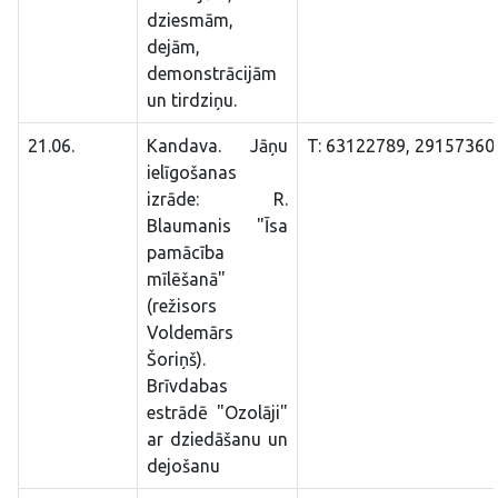
dziesmām,
dejām,
demonstrācijām
un tirdziņu.
21.06.
Kandava. Jāņu
T: 63122789, 29157360
ielīgošanas
izrāde: R.
Blaumanis "Īsa
pamācība
mīlēšanā"
(režisors
Voldemārs
Šoriņš).
Brīvdabas
estrādē "Ozolāji"
ar dziedāšanu un
dejošanu