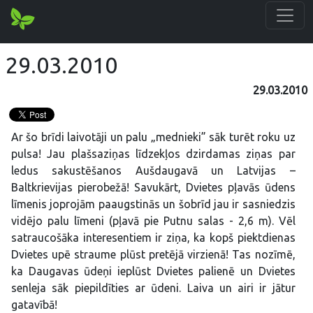
29.03.2010
29.03.2010
Ar šo brīdi laivotāji un palu „mednieki” sāk turēt roku uz
pulsa! Jau plašsaziņas līdzekļos dzirdamas ziņas par
ledus sakustēšanos Aušdaugavā un Latvijas –
Baltkrievijas pierobežā! Savukārt, Dvietes pļavās ūdens
līmenis joprojām paaugstinās un šobrīd jau ir sasniedzis
vidējo palu līmeni (pļavā pie Putnu salas - 2,6 m). Vēl
satraucošāka interesentiem ir ziņa, ka kopš piektdienas
Dvietes upē straume plūst pretējā virzienā! Tas nozīmē,
ka Daugavas ūdeņi ieplūst Dvietes palienē un Dvietes
senleja sāk piepildīties ar ūdeni. Laiva un airi ir jātur
gatavībā!