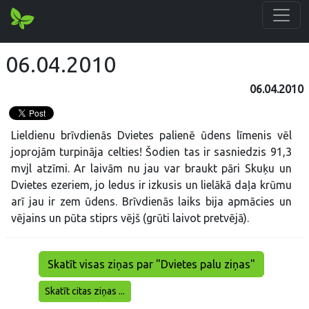
06.04.2010
06.04.2010
Lieldienu brīvdienās Dvietes palienē ūdens līmenis vēl
joprojām turpināja celties! Šodien tas ir sasniedzis 91,3
mvjl atzīmi. Ar laivām nu jau var braukt pāri Skuķu un
Dvietes ezeriem, jo ledus ir izkusis un lielākā daļa krūmu
arī jau ir zem ūdens. Brīvdienās laiks bija apmācies un
vējains un pūta stiprs vējš (grūti laivot pretvējā).
Skatīt visas ziņas par "Dvietes palu ziņas"
Skatīt citas ziņas ...