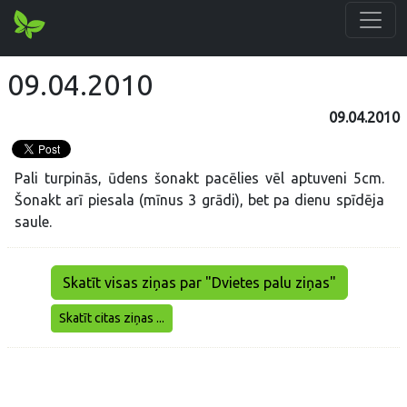
09.04.2010
09.04.2010
Pali turpinās, ūdens šonakt pacēlies vēl aptuveni 5cm.
Šonakt arī piesala (mīnus 3 grādi), bet pa dienu spīdēja
saule.
Skatīt visas ziņas par "Dvietes palu ziņas"
Skatīt citas ziņas ...