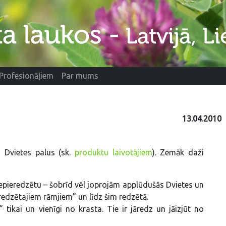
Profesionāļiem
Par mums
13.04.2010
” Dvietes palus (sk.
produktu laivotājiem
). Zemāk daži
 nepieredzētu – šobrīd vēl joprojām applūdušās Dvietes un
redzētajiem rāmjiem” un līdz šim redzētā.
 tikai un vienīgi no krasta. Tie ir jāredz un jāizjūt no