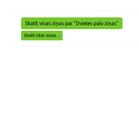
Skatīt visas ziņas par "Dvietes palu ziņas"
Skatīt citas ziņas ...