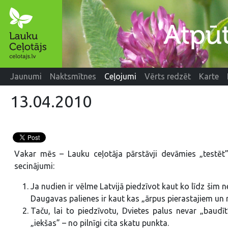
Jaunumi
Naktsmītnes
Ceļojumi
Vērts redzēt
Karte
13.04.2010
Vakar mēs – Lauku ceļotāja pārstāvji devāmies „testēt
secinājumi:
Ja nudien ir vēlme Latvijā piedzīvot kaut ko līdz šim
Daugavas palienes ir kaut kas „ārpus pierastajiem un 
Taču, lai to piedzīvotu, Dvietes palus nevar „baudīt”
„iekšas” – no pilnīgi cita skatu punkta.