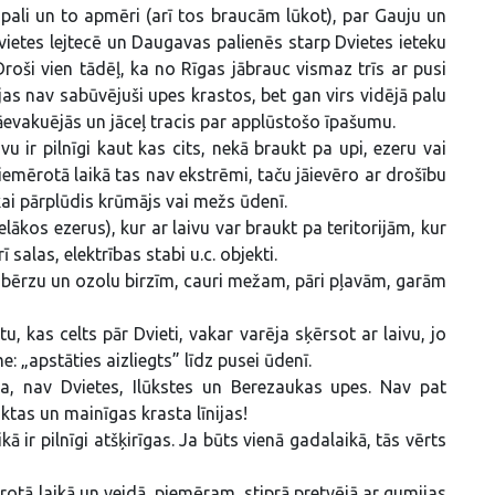
s pali un to apmēri (arī tos braucām lūkot), par Gauju un
Dvietes lejtecē un Daugavas palienēs starp Dvietes ieteku
roši vien tādēļ, ka no Rīgas jābrauc vismaz trīs ar pusi
ājas nav sabūvējuši upes krastos, bet gan virs vidējā palu
āevakuējās un jāceļ tracis par applūstošo īpašumu.
u ir pilnīgi kaut kas cits, nekā braukt pa upi, ezeru vai
Piemērotā laikā tas nav ekstrēmi, taču jāievēro ar drošību
ikai pārplūdis krūmājs vai mežs ūdenī.
elākos ezerus), kur ar laivu var braukt pa teritorijām, kur
salas, elektrības stabi u.c. objekti.
i bērzu un ozolu birzīm, cauri mežam, pāri pļavām, garām
tu, kas celts pār Dvieti, vakar varēja sķērsot ar laivu, jo
e: „apstāties aizliegts” līdz pusei ūdenī.
a, nav Dvietes, Ilūkstes un Berezaukas upes. Nav pat
ktas un mainīgas krasta līnijas!
ā ir pilnīgi atšķirīgas. Ja būts vienā gadalaikā, tās vērts
rotā laikā un veidā, piemēram, stiprā pretvējā ar gumijas