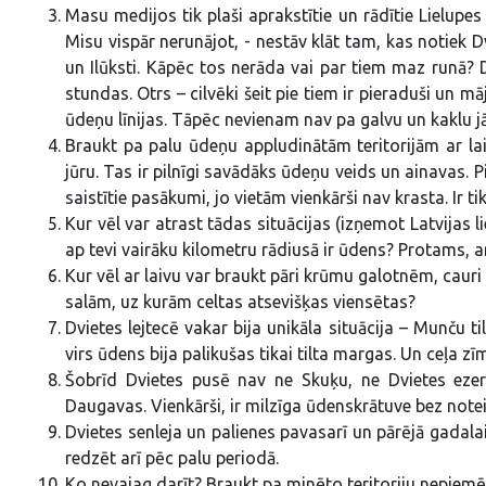
Masu medijos tik plaši aprakstītie un rādītie Lielupe
Misu vispār nerunājot, - nestāv klāt tam, kas notiek 
un Ilūksti. Kāpēc tos nerāda vai par tiem maz runā? D
stundas. Otrs – cilvēki šeit pie tiem ir pieraduši un m
ūdeņu līnijas. Tāpēc nevienam nav pa galvu un kaklu j
Braukt pa palu ūdeņu appludinātām teritorijām ar laiv
jūru. Tas ir pilnīgi savādāks ūdeņu veids un ainavas. 
saistītie pasākumi, jo vietām vienkārši nav krasta. Ir t
Kur vēl var atrast tādas situācijas (izņemot Latvijas li
ap tevi vairāku kilometru rādiusā ir ūdens? Protams, arī 
Kur vēl ar laivu var braukt pāri krūmu galotnēm, caur
salām, uz kurām celtas atsevišķas viensētas?
Dvietes lejtecē vakar bija unikāla situācija – Munču til
virs ūdens bija palikušas tikai tilta margas. Un ceļa zīm
Šobrīd Dvietes pusē nav ne Skuķu, ne Dvietes ezer
Daugavas. Vienkārši, ir milzīga ūdenskrātuve bez notei
Dvietes senleja un palienes pavasarī un pārējā gadalaik
redzēt arī pēc palu periodā.
Ko nevajag darīt? Braukt pa minēto teritoriju nepiemē