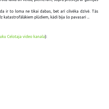
da ir to loma ne tikai dabas, bet arī cilvēka dzīvē. Tās
katastrofālākiem plūdiem, kādi bija šo pavasari ...
ku Celotaja video kanala
):