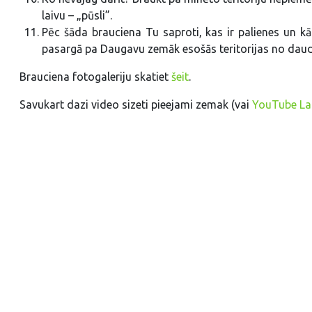
laivu – „pūsli”.
Pēc šāda brauciena Tu saproti, kas ir palienes un kā
pasargā pa Daugavu zemāk esošās teritorijas no daudz 
Brauciena fotogaleriju skatiet
šeit
.
Savukart dazi video sizeti pieejami zemak (vai
YouTube Lau