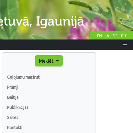
EN
LV
DE
RU
Meklēt
Ceļojumu maršruti
Prāmji
Baltija
Publikācijas
Saites
Kontakti