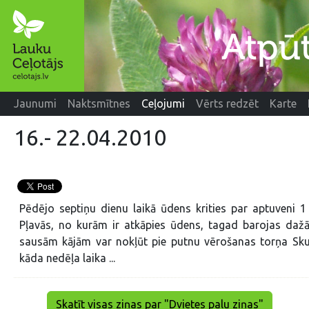
Jaunumi
Naktsmītnes
Ceļojumi
Vērts redzēt
Karte
16.- 22.04.2010
Pēdējo septiņu dienu laikā ūdens krities par aptuveni 1
Pļavās, no kurām ir atkāpies ūdens, tagad barojas daž
sausām kājām var nokļūt pie putnu vērošanas torņa Skuķu
kāda nedēļa laika ...
Skatīt visas ziņas par "Dvietes palu ziņas"