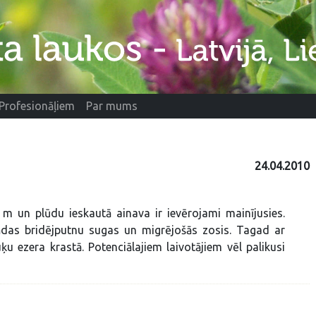
Profesionāļiem
Par mums
24.04.2010
 m un plūdu ieskautā ainava ir ievērojami mainījusies.
ādas bridējputnu sugas un migrējošās zosis. Tagad ar
 ezera krastā. Potenciālajiem laivotājiem vēl palikusi