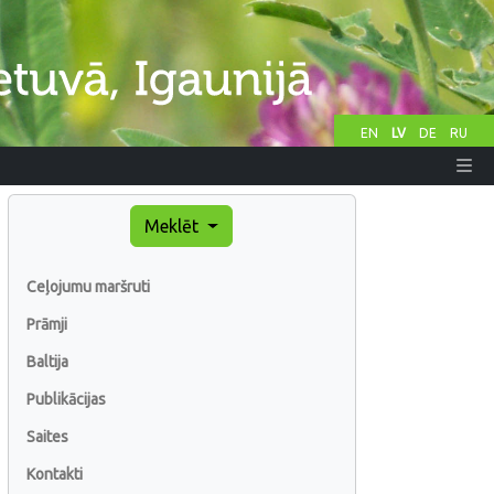
EN
LV
DE
RU
Meklēt
Ceļojumu maršruti
Prāmji
Baltija
Publikācijas
Saites
Kontakti