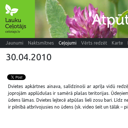
Jaunumi
Naktsmītnes
Ceļojumi
Vērts redzēt
Karte
30.04.2010
Dvietes apkārtnes ainava, salīdzinoši ar aprīļa vidū redzēt
joprojām applūdušas ir samērā plašas teritorijas. Ūdeņiem k
ūdens lāmas. Dvietes lejtecē atpūšas lieli zosu bari. Līdz 
ir pilnībā atbrīvojusies no ūdens (sk. video šeit un tālāk – p