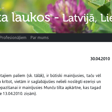
Profesionāļiem
Par mums
30.04.2010
ajiem paliem (sk. tālāk), ir būtiski mainījusies, taču vēl
rītot, vietām ir saglabājušies nelieli noslēgti ezeriņi un
nepazīšanai ir mainījusies Munču tilta apkārtne, kas tagad
ie 13.04.2010. ziņām).