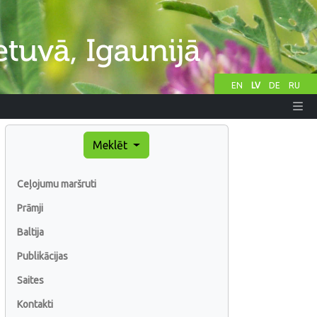
EN
LV
DE
RU
Meklēt
Ceļojumu maršruti
Prāmji
Baltija
Publikācijas
Saites
Kontakti