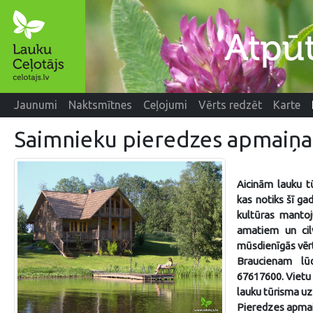
Jaunumi
Naktsmītnes
Ceļojumi
Vērts redzēt
Karte
Saimnieku pieredzes apmaiņa
Aicinām lauku t
kas notiks šī ga
kultūras manto
amatiem un cilv
mūsdienīgās vēr
Braucienam lū
67617600.
Vietu 
lauku tūrisma u
Pieredzes apmai