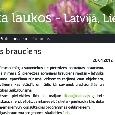
Profesionāļiem
Par mums
s brauciens
20.04.2012
ūrisma mītņu saimniekus uz pieredzes apmaiņas braucienu,
da 8. maijā. Šī pieredzes apmaiņas brauciena mērķis – latviskā
juma iepazīšana tūrismā Vidzemes reģionā caur objektiem,
ēkiem, kas stāstīs un rādīs kā savienot tradicionālās un
tības lauku tūrismā.
dzam pieteikties līdz 1. maijam
ilona@celotajs.lv
, tel.:
skaits ir ierobežots. Ja interese būs liela - priekšroka tiks dota
zņēmējiem un Konsultācijas programmas dalībniekiem.
ņas brauciena programmu skatieties
šeit.