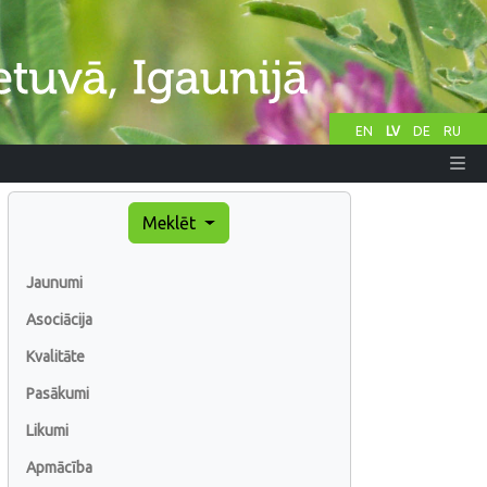
EN
LV
DE
RU
Meklēt
Jaunumi
Asociācija
Kvalitāte
Pasākumi
Likumi
Apmācība